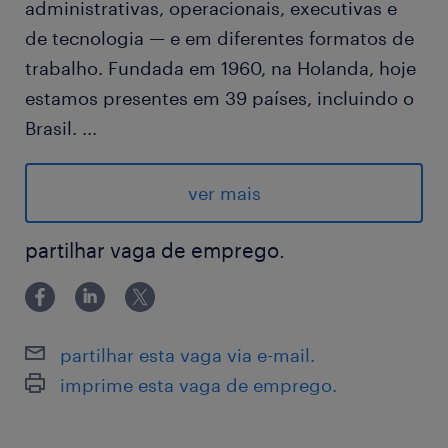
administrativas, operacionais, executivas e
de tecnologia — e em diferentes formatos de
trabalho. Fundada em 1960, na Holanda, hoje
estamos presentes em 39 países, incluindo o
Brasil.
...
Nosso parceiro é um líder global em soluções
de Tecnologia da Informação e Comunicação
ver mais
(TIC), com aproximadamente mais de 200 mil
colaboradores em todo o mundo. Fundada
partilhar vaga de emprego.
em 1987, a empresa emprega pessoas em
mais de 170 países e regiões, atendendo a
mais de três bilhões de pessoas. Com uma
partilhar esta vaga via e-mail.
abordagem centrada na inovação e parcerias
imprime esta vaga de emprego.
estratégicas, a empresa consolidou sua
vantagem competitiva em redes de