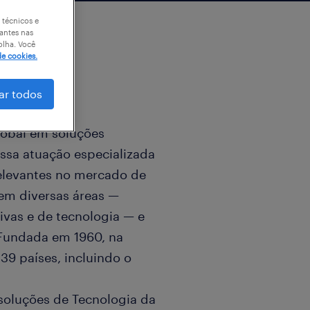
 técnicos e
antes nas
olha. Você
de cookies.
ar todos
global em soluções
sa atuação especializada
elevantes no mercado de
em diversas áreas —
tivas e de tecnologia — e
 Fundada em 1960, na
39 países, incluindo o
 soluções de Tecnologia da