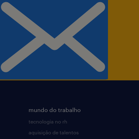
ebook) Telemedicina Grupo
 Farmácia Univers
Raia, opcional)
mundo do trabalho
tecnologia no rh
aquisição de talentos