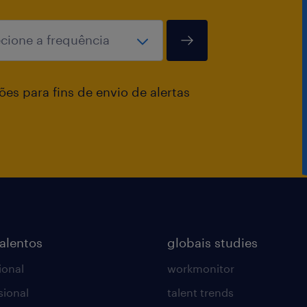
vida Equipamentos de trabalho (not
Fleury (benefício opcional) Benefício
(desconto em redes Drogasil e Droga 
es para fins de envio de alertas
talentos
globais studies
ional
workmonitor
sional
talent trends