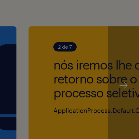
ção de infraestrutura de
2 de 7
s técnicos relevantes
nós iremos lhe 
amentadoras NR35
retorno sobre o
nça em Instalações e
processo seleti
entes de complexidade de
ApplicationProcess.Default.
ção técnica e compreensão