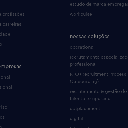
estudo de marca emprega
e profissões
workpulse
e carreiras
idade
nossas soluções
o
operational
recrutamento especializad
professional
empresas
RPO (Recruitment Process
ional
Outsourcing)
sional
recrutamento & gestão do
talento temporário
rise
outplacement
es
digital
o