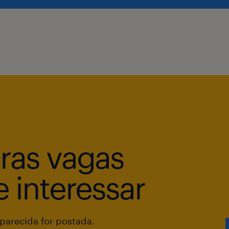
Ter disponibilidade para viagens.
Desejáveis:
Experiência com sistemas de gestão 
(BO/KA/NFSC/FWMD).
Conhecimento prévio na utilização do
Modelo de contratação: CLT Randstad
Atuação: Presencial
tras vagas
Local de Trabalho: São Paulo/SP
Horário de Trabalho: Disponibilidade
 interessar
09h00min às 18h00min - Segunda a s
Benefícios: Vale-Refeição por dia útil
Transporte (opcional) Assistência Mé
arecida for postada.
Odontológica Ajuda de custo para te