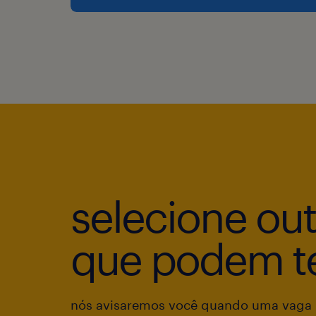
selecione ou
que podem te
nós avisaremos você quando uma vaga p