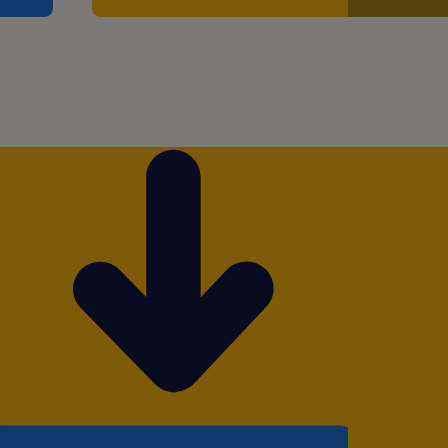
de projetos
 aplicativo ISDP Mobile.
 alocado no cliente.
 para atuação das
exta-feira.
 trabalhado Vale-
dica Assistência
lefonia móvel Seguro de