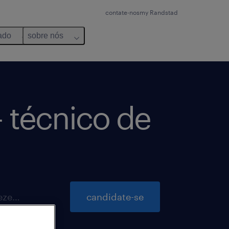
contate-nos
my Randstad
ado
sobre nós
- técnico de
inscrições para essa vaga até 17 dezembro 2026
candidate-se