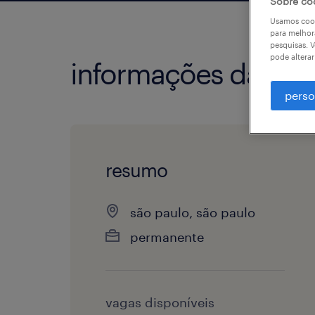
Sobre co
Usamos cook
para melhor
pesquisas. V
pode altera
informações da vag
perso
resumo
são paulo, são paulo
permanente
vagas disponíveis