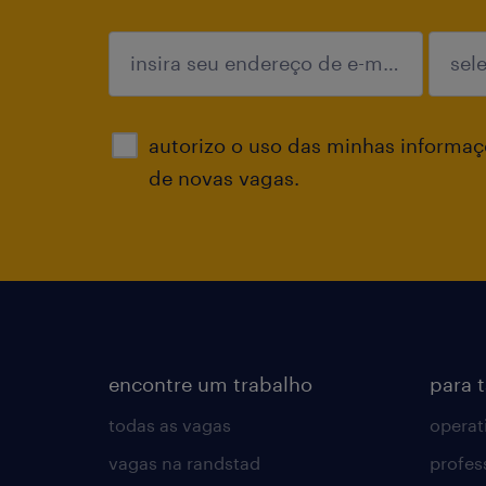
enviar
autorizo o uso das minhas informaçõ
de novas vagas.
encontre um trabalho
para 
todas as vagas
operat
vagas na randstad
profes