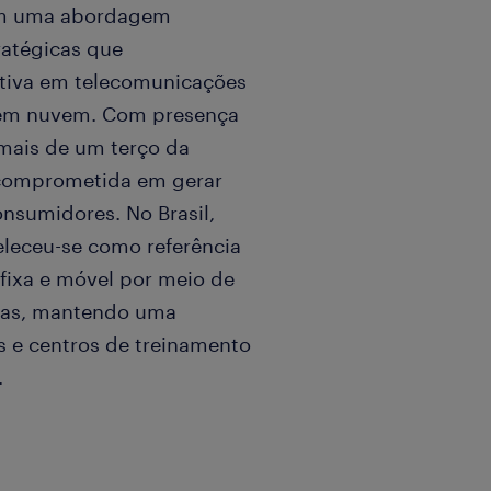
om uma abordagem
ratégicas que
tiva em telecomunicações
o em nuvem. Com presença
mais de um terço da
 comprometida em gerar
nsumidores. No Brasil,
eleceu-se como referência
fixa e móvel por meio de
oras, mantendo uma
os e centros de treinamento
.
 atuar como Técnico de
nossos clientes, do setor
ião São Paulo-SP com mais