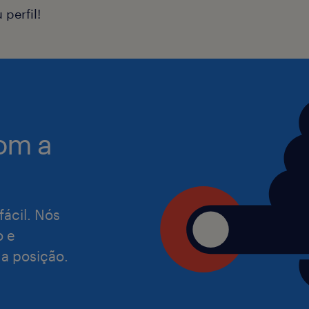
no aplicativo ISDP.
perfil!
Requisitos:
Experiência em instalação e manuten
telecomunicações.
Conhecimento em padrões e processo
om a
para a área.
Familiaridade com as Normas Regul
(Trabalho em Altura) e NR10 (Segura
Serviços em Eletricidade).
fácil. Nós
Habilidades para trabalhar em ambi
o e
região.
 a posição.
Possuir CNH (Carro).
Inglês intermediário para comunica
de documentação.