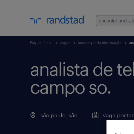
encontre um tra
Página inicial
vagas
tecnologia da informação
an
analista de t
campo so.
são paulo, são paulo