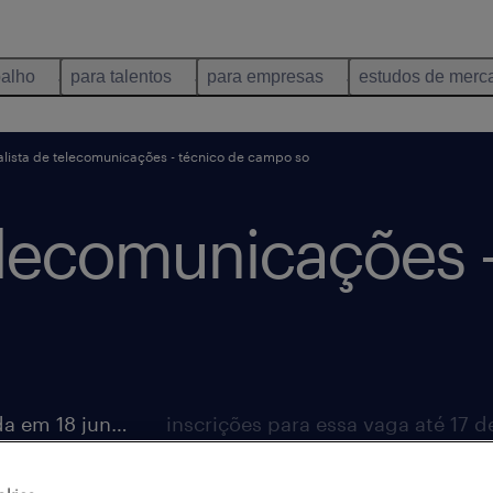
balho
para talentos
para empresas
estudos de merc
alista de telecomunicações - técnico de campo so
elecomunicações 
vaga postada em 18 junho 2026