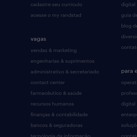
cadastre seu currículo
digital
acesse o my randstad
guia d
blog d
divers
vagas
contat
vendas & marketing
engenharias & suprimentos
para 
administrativo & secretariado
contact center
operat
farmacêutico & saúde
profes
recursos humanos
digital
finanças & contabilidade
enterp
bancos & seguradoras
soluçõ
tecnologia da informação
contat