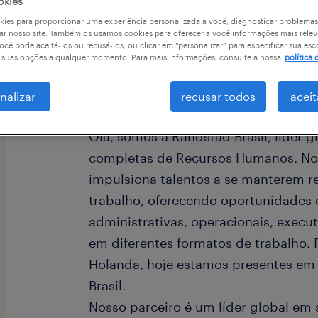
okies
ies para proporcionar uma experiência personalizada a você, diagnosticar problemas
ar nosso site. Também os usamos cookies para oferecer a você informações mais relev
ocê pode aceitá-los ou recusá-los, ou clicar em “personalizar” para especificar sua esc
r suas opções a qualquer momento. Para mais informações, consulte a nossa
política 
a
nalizar
recusar todos
aceit
Olá, somos a Randstad Brasil, líder 
completas de Recursos Humanos. Nos
impulsiona talentos a se manterem r
trabalho, oferecendo oportunidades 
administrativas, operacionais, execu
em diferentes formatos de trabalho.
Holanda, hoje estamos presentes em 
Brasil.
Nosso parceiro é um líder global em