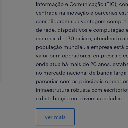
Informação e Comunicação (TIC), c
centrada na inovação e parcerias est
consolidaram sua vantagem competi
de rede, dispositivos e computaçã
em mais de 170 países, atendendo a 
população mundial, a empresa está
valor para operadoras, empresas e co
onde atua há mais de 20 anos, estab
no mercado nacional de banda larga 
parcerias com as principais operad
infraestrutura robusta com escritóri
e distribuição em diversas cidades.
..
Estamos com uma oportunidade para
Campo (Telecomunicações) em um de 
ver mais
Telecomunicações, localizada na reg