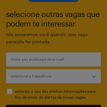
selecione outras vagas que
Atuar como consultor interno,
compreendendo necessidades das áreas e
podem te interessar
traduzindo-as em iniciativas de gestão de
nós avisaremos você quando uma vaga
pessoas alinhadas à estratégia.
parecida for postada.
Processos e Melhoria
Mapear, revisar e otimizar processos de RH
que garantam eficiência do time e clientes.
Clima & Diversidade
autorizo o uso das minhas informações para
fins de envio de alertas de novas vagas.
Analisar resultados de pesquisas, estruturar
planos de ação com as lideranças e