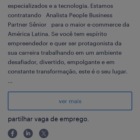
especializados e a tecnologia. Estamos
contratando Analista People Business
Partner Sênior para o maior e-commerce da
América Latina. Se você tem espírito
empreendedor e quer ser protagonista da
sua carreira trabalhando em um ambiente
desafiador, divertido, empolgante e em
constante transformação, este é o seu lugar.
...
Modelo de contrato: CLT Terceiro
(contratação feita pela Randstad)
ver mais
Modalidade De trabalho: Híbrido (4x
presencial - 1x Remoto)
partilhar vaga de emprego.
Horário de trabalho: Segunda a Sexta
das 08:00 às 17:48 com 1h de intervalo