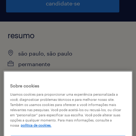
candidate-se
resumo
são paulo, são paulo
permanente
Sobre cookies
vagas disponíveis
Usamos cookies para proporcionar uma experiência personalizada a
você, diagnosticar problemas técnicos e para melhorar nosso site.
1
Também os usamos cookies para oferecer a você informações mais
especialidade
relevantes nas pesquisas. Você pode aceitá-los ou recusá-los, ou clicar
em “personalizar” para especificar sua escolha. Você pode alterar suas
recursos humanos
opções a qualquer momento. Para mais informações, consulte a
nossa
política de cookies.
contato