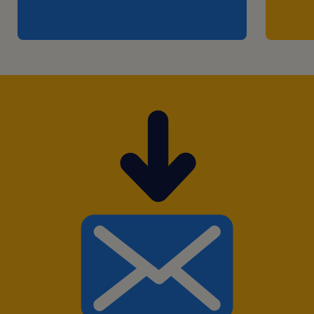
Projetos de RH
Liderar projetos estratégicos de pessoas
(ciclos, programas de desenvolvimento,
cultura), garantindo entregas no prazo e com
impacto mensurável.
People Analytics
Criar e analisar dashboards, análises
preditivas e relatórios de KPIs (turnover,
absenteísmo,) para apoiar decisões da
liderança.
Parceria com o negócio