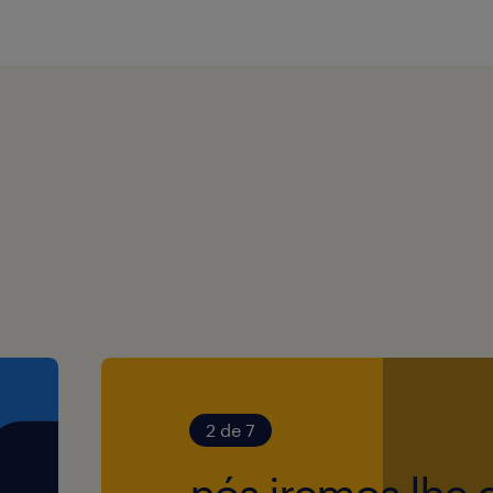
ntações e desligamentos,
struturas organizacionais.
 desenvolvimento como:
uina, Formação e
 de Empresas, Gestão de
s Partner (BP).
icadores, gestão de
2 de 7
adores, preferencialmente