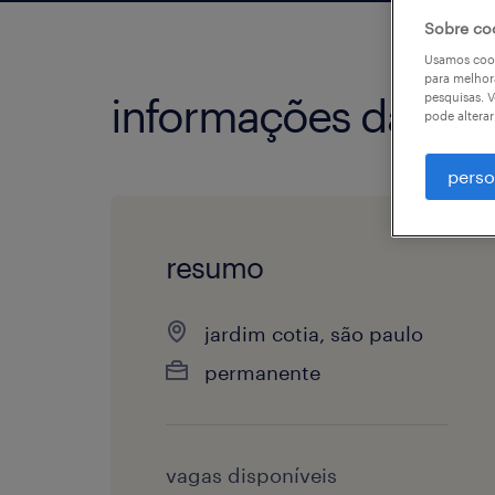
Sobre co
Usamos cook
para melhor
pesquisas. V
informações da vag
pode altera
perso
resumo
jardim cotia, são paulo
permanente
vagas disponíveis