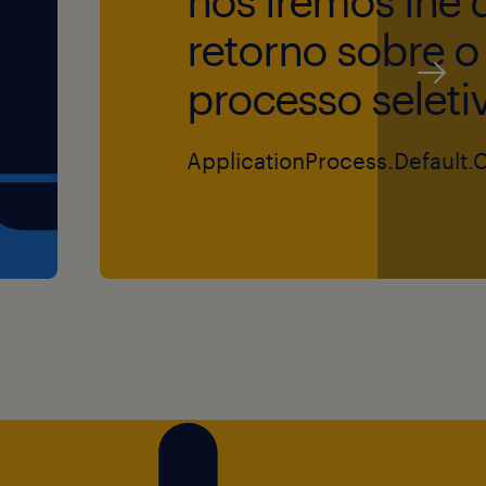
nós iremos lhe 
retorno sobre o
nte no Centro de
processo seleti
(SP25 e SP26) 4 dias por
(incluindo Turno 3 - 22h00
évio de trabalho.
ApplicationProcess.Default.