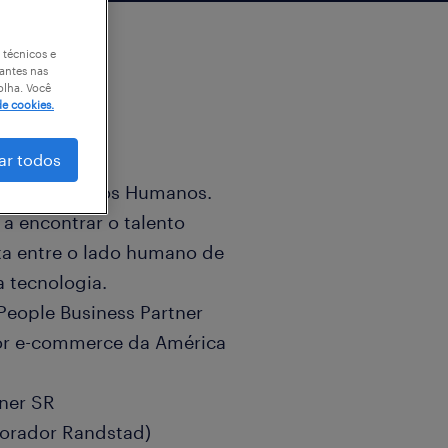
 técnicos e
antes nas
olha. Você
de cookies.
ar todos
ões de Recursos Humanos.
 a encontrar o talento
ita entre o lado humano de
a tecnologia.
eople ​Business ​Partner
ior e-commerce da América
tner SR
borador Randstad)