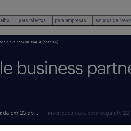
balho
para talentos
para empresas
estudos de merc
eople ​business ​partner sr (cotia/sp)
le ​business ​partn
vaga postada em 23 abril 2026