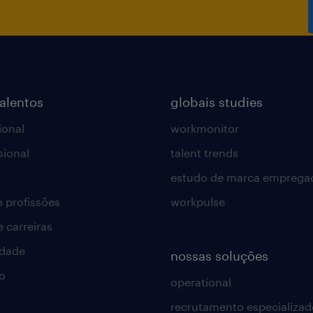
talentos
globais studies
ional
workmonitor
sional
talent trends
estudo de marca emprega
e profissões
workpulse
e carreiras
idade
nossas soluções
o
operational
recrutamento especializad