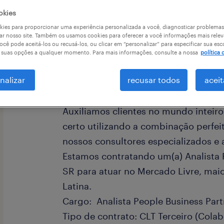
okies
ies para proporcionar uma experiência personalizada a você, diagnosticar problemas
ar nosso site. Também os usamos cookies para oferecer a você informações mais relev
ocê pode aceitá-los ou recusá-los, ou clicar em “personalizar” para especificar sua esc
a
r suas opções a qualquer momento. Para mais informações, consulte a nossa
política 
nalizar
recusar todos
aceit
A Randstad é líder global em soluç
Auxiliamos clientes no mundo inteiro
certo utilizando a combinação perfe
nossos consultores especializados e 
Estamos contratando um(a) Analista ​P
SR para atuar no Mercado Livre, ma
Latina.
Cargo: Analista ​People ​Business ​Par
Tipo de contrato: CLT Terceiro (Cola