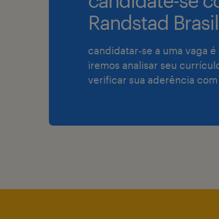
candidate-se c
Randstad Brasil
candidatar-se a uma vaga é 
iremos analisar seu currícul
verificar sua aderência com