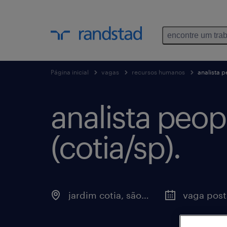
encontre um tra
Página inicial
vagas
recursos humanos
analista ​p
analista ​peop
(cotia/sp).
jardim cotia, são paulo