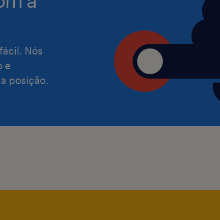
om a
Excel - Intermediário/avançado.
Ter disponibilidade para estar prese
Atendimento e Distribuição de Cotia 
fácil. Nós
semana e atuar em diferentes turnos 
o e
às 06h00), conforme planejamento pr
 a posição.