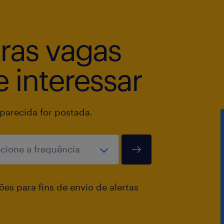
tras vagas
 interessar
arecida for postada.
es para fins de envio de alertas