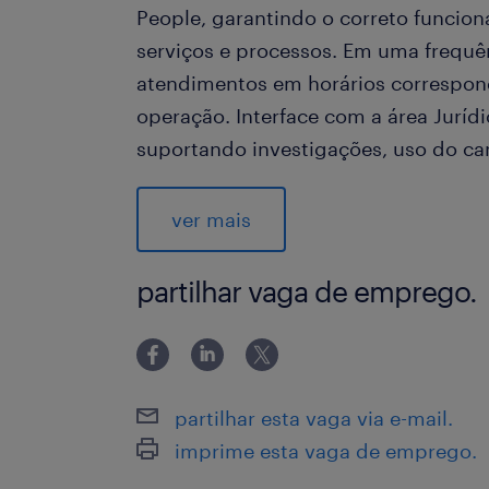
People, garantindo o correto funci
serviços e processos. Em uma frequênc
atendimentos em horários correspon
operação. Interface com a área Juríd
suportando investigações, uso do ca
Apoiar iniciativas de Engajamento e
Check/Annual Survey, Diversidade, R
ver mais
Resultados, etc.
Conduzir o Ciclo de Performance do
partilhar vaga de emprego.
fortalecer o ambiente de meritocracia
Gerar dados, analisar indicadores e 
mitigação de ofensores e adequada g
Diversidade, Absenteísmo, Engajamen
partilhar esta vaga via e-mail.
liderança na execução dos mesmos.
imprime esta vaga de emprego.
Garantir que gestores sejam treinad