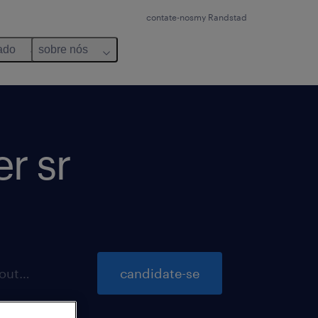
contate-nos
my Randstad
ado
sobre nós
er sr
inscrições para essa vaga até 22 outubro 2026
candidate-se