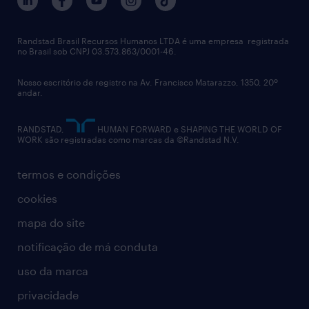
flexibilidade de horários.
imprensa
talent advisory services
políticas corporativas
Randstad Brasil Recursos Humanos LTDA é uma empresa registrada
no Brasil sob CNPJ 03.573.863/0001-46.
diversidade
Nosso escritório de registro na Av. Francisco Matarazzo, 1350, 20º
relatório anual
andar.
contato
RANDSTAD,
HUMAN FORWARD e SHAPING THE WORLD OF
WORK são registradas como marcas da ©Randstad N.V.
termos e condições
cookies
mapa do site
notificação de má conduta
uso da marca
privacidade