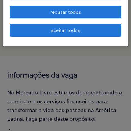
tamiris lopes caires silva
recusar todos
código da vaga
aceitar todos
eTalent_JP-181282
informações da vaga
No Mercado Livre estamos democratizando o
comércio e os serviços financeiros para
transformar a vida das pessoas na América
Latina. Faça parte deste propósito!
...