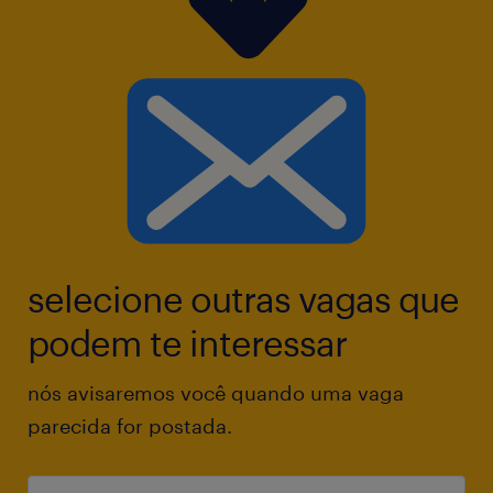
administrativas de RH, com foco principal em
processos de folha de pagamento;
Garantir a conferência e controle de ponto
eletrônico, lançamento de variáveis,
benefícios e encargos;
Apoiar no processamento e conferência da
selecione outras vagas que
folha mensal (efetivos, temporários e
estagiários), férias, 13º salário, rescisões e
podem te interessar
admissões;
nós avisaremos você quando uma vaga
parecida for postada.
Controlar documentos admissionais,
demissionais e atualizações cadastrais em