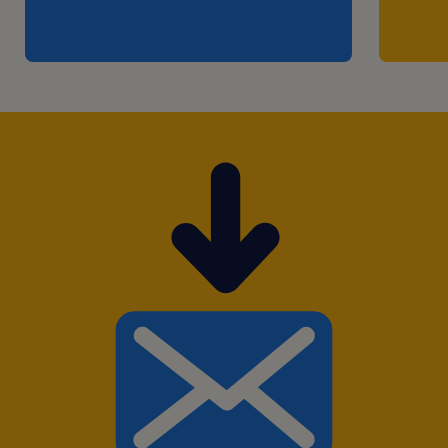
Dar suporte no plano de ação do NPS
direcionado aos produtos;
Entrar em contato com as transportadoras
para apuração e entendimento sobre envios
de reclamações referentes a GRIS, Reversa,
FM, LM, e LH.
Reportar do status de pendências e atuar
ativamente junto ao MLP para diminuição de
passivo e evitar que a cobrança seja
direcionada ao MELI;