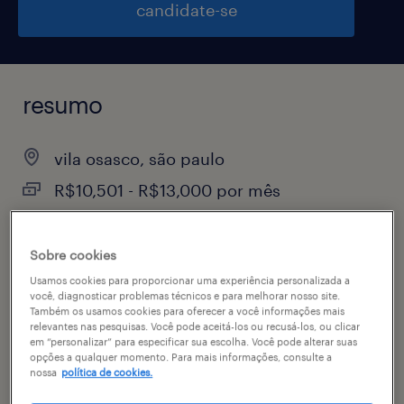
candidate-se
resumo
vila osasco, são paulo
R$10,501 - R$13,000 por mês
permanente
Sobre cookies
Usamos cookies para proporcionar uma experiência personalizada a
você, diagnosticar problemas técnicos e para melhorar nosso site.
vagas disponíveis
Também os usamos cookies para oferecer a você informações mais
relevantes nas pesquisas. Você pode aceitá-los ou recusá-los, ou clicar
1
em “personalizar” para especificar sua escolha. Você pode alterar suas
especialidade
opções a qualquer momento. Para mais informações, consulte a
nossa
política de cookies.
engenharias, suprimentos & logística