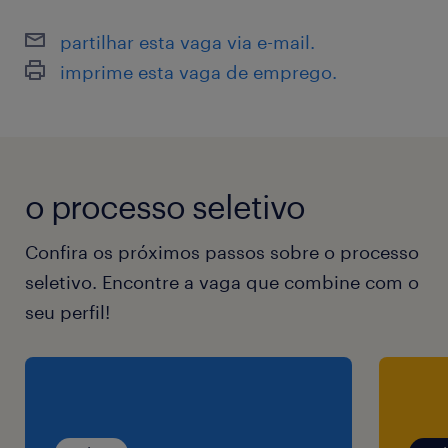
pagamentos;
partilhar esta vaga via e-mail.
imprime esta vaga de emprego.
Acompanhar o fluxo de pagamentos das
faturas de forma proativa evitar atrasos de
pagamentos;
o processo seletivo
Acompanhar o uso dos fluxos de tickets
financeiros, acompanhando SLAs, padrões de
Confira os próximos passos sobre o processo
volumetria por categoria gerando ações para
seletivo. Encontre a vaga que combine com o
sanar as dores dos MLPs.
seu perfil!
Identificar junto a SRM Regional as
oportunidades de melhoria de produtos.
Promover treinamentos que endereçam falta