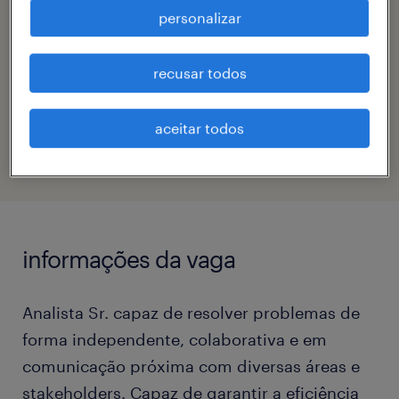
personalizar
contato
tamiris lopes caires silva
recusar todos
código da vaga
eTalent_JP-180936
aceitar todos
informações da vaga
Analista Sr. capaz de resolver problemas de
forma independente, colaborativa e em
comunicação próxima com diversas áreas e
stakeholders. Capaz de garantir a eficiência