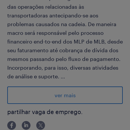
das operações relacionadas às
transportadoras antecipando-se aos
problemas causados na cadeia. De maneira
macro será responsável pelo processo
financeiro end-to-end dos MLP de MLB, desde
seu faturamento até cobrança de dívida dos
mesmos passando pelo fluxo de pagamento.
Incorporando, para isso, diversas atividades
de análise e suporte.
...
Responsabilidades e Atribuições:
ver mais
Realizar análises de gestão de passivos MLP,
acompanhando pendências financeiras das
partilhar vaga de emprego.
transportadoras junto às locadoras e
realizando cobranças para regularização de