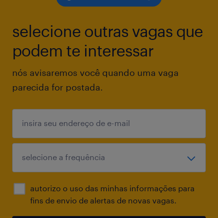
Acompanhar a execução do fluxo padrão de
definição de hypercare assim como sua
selecione outras vagas que
execução no prazo e com entendimento do
MLP;
podem te interessar
nós avisaremos você quando uma vaga
Ser embaixador do pilar financeiro do
parecida for postada.
Supplier Program, dominando os itens do
pilar além de acompanhar sua atualização em
acordância com boas práticas, evoluções de
processo e tecnologia no MELI.
Qualificações:
autorizo o uso das minhas informações para
Nível Superior (Bacharel / Tecnólogo) em
fins de envio de alertas de novas vagas.
logística, administração, engenharia ou áreas