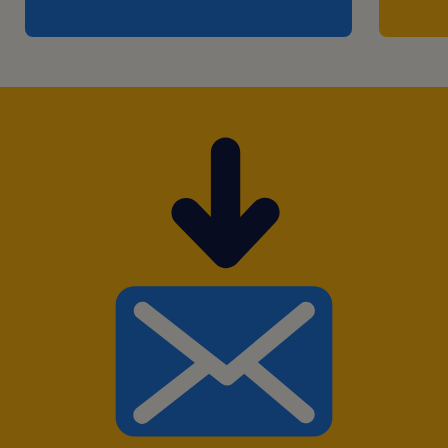
Ter conhecimento de ferramentas Google
(Google Workspace) e em Data Studio;
Ter experiência na área de Segurança
Patrimonial e em operações de sistemas de
CFTV;
Contar com experiência em controles de
sistemas de cercas perimetrais, de acesso e
de alarmes;
Experiência em logística será um diferencial;
Disponibilidade para trabalhar com
flexibilidade de horários (manhã, tarde e