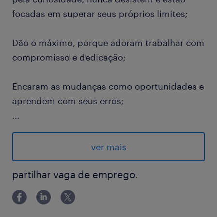
focadas em superar seus próprios limites;
Dão o máximo, porque adoram trabalhar com
compromisso e dedicação;
Encaram as mudanças como oportunidades e
aprendem com seus erros;
...
A excelência e a execução são primordiais na
sua forma de fazer as coisas;
ver mais
Promovem o bom clima, a alegria e a
partilhar vaga de emprego.
diversão;