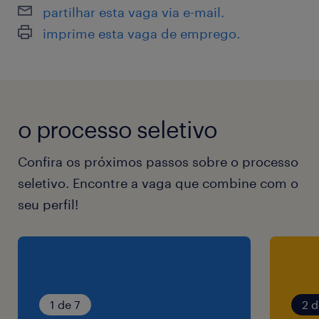
Sabem como construir com outras pessoas e
partilhar esta vaga via e-mail.
desfrutam trabalhando em equipe.
imprime esta vaga de emprego.
Quais são os requisitos necessários para a
posição?
o processo seletivo
Possuir formação superior completa;
Confira os próximos passos sobre o processo
Visão analítica;
seletivo. Encontre a vaga que combine com o
seu perfil!
Noções em gestão de riscos e prevenção de
perdas;
Boa comunicação;
1 de 7
2 d