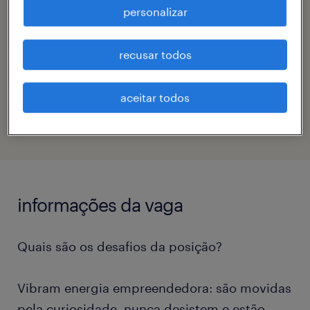
personalizar
contato
pamela carvalho
recusar todos
código da vaga
aceitar todos
eTalent_JP-182953
informações da vaga
Quais são os desafios da posição?
Vibram energia empreendedora: são movidas
pela curiosidade, nunca desistem e estão