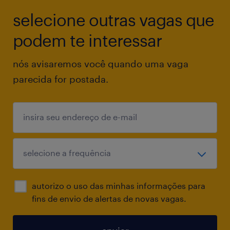
noite) em escalas de turnos, incluindo finais
selecione outras vagas que
de semana e feriados;
podem te interessar
Disponibilidade para trabalhar na cidade de
nós avisaremos você quando uma vaga
Guarulhos São Paulo
parecida for postada.
Quais são as responsabilidades para a
posição?
Apoiar a equipe nas investigações através do
Circuito Fechado de Televisão;
autorizo o uso das minhas informações para
Elaborar relatórios e atualizar os dashboards
fins de envio de alertas de novas vagas.
da área, além de criar novos de acordo com
as necessidades e auxiliar na elaboração de