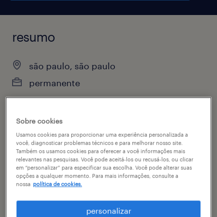
resumo
são paulo, são paulo
permanente
Sobre cookies
vagas disponíveis
Usamos cookies para proporcionar uma experiência personalizada a
1
você, diagnosticar problemas técnicos e para melhorar nosso site.
Também os usamos cookies para oferecer a você informações mais
especialidade
relevantes nas pesquisas. Você pode aceitá-los ou recusá-los, ou clicar
em “personalizar” para especificar sua escolha. Você pode alterar suas
administrativo & secretariado
opções a qualquer momento. Para mais informações, consulte a
nossa
política de cookies.
contato
bianca munoz
personalizar