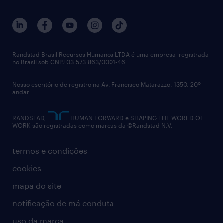
gestão de talentos
outplacement
trabalhe conosco
notícias de rh
digital
imprensa
talent advisory services
políticas corporativas
Randstad Brasil Recursos Humanos LTDA é uma empresa registrada
no Brasil sob CNPJ 03.573.863/0001-46.
diversidade
Nosso escritório de registro na Av. Francisco Matarazzo, 1350, 20º
relatório anual
andar.
contato
RANDSTAD,
HUMAN FORWARD e SHAPING THE WORLD OF
WORK são registradas como marcas da ©Randstad N.V.
termos e condições
cookies
mapa do site
notificação de má conduta
uso da marca