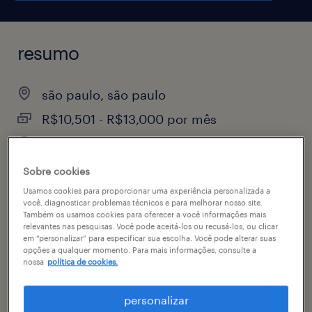
resumo
são paulo, são paulo
R$10,501 - R$13,000 por mês
temporário
Sobre cookies
Usamos cookies para proporcionar uma experiência personalizada a
você, diagnosticar problemas técnicos e para melhorar nosso site.
vagas disponíveis
Também os usamos cookies para oferecer a você informações mais
relevantes nas pesquisas. Você pode aceitá-los ou recusá-los, ou clicar
1
em “personalizar” para especificar sua escolha. Você pode alterar suas
especialidade
opções a qualquer momento. Para mais informações, consulte a
nossa
política de cookies.
administrativo & secretariado
personalizar
contato