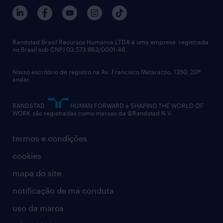
trabalhe conosco
notícias de rh
digital
imprensa
talent advisory services
políticas corporativas
Randstad Brasil Recursos Humanos LTDA é uma empresa registrada
no Brasil sob CNPJ 03.573.863/0001-46.
diversidade
Nosso escritório de registro na Av. Francisco Matarazzo, 1350, 20º
relatório anual
andar.
contato
RANDSTAD,
HUMAN FORWARD e SHAPING THE WORLD OF
WORK são registradas como marcas da ©Randstad N.V.
termos e condições
cookies
mapa do site
notificação de má conduta
uso da marca