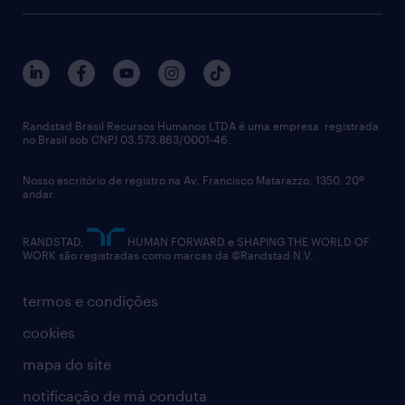
recrutamento & gestão do talento temporário
sobre nós
gestão de talentos
outplacement
trabalhe conosco
notícias de rh
digital
imprensa
talent advisory services
políticas corporativas
Randstad Brasil Recursos Humanos LTDA é uma empresa registrada
no Brasil sob CNPJ 03.573.863/0001-46.
diversidade
Nosso escritório de registro na Av. Francisco Matarazzo, 1350, 20º
relatório anual
andar.
contato
RANDSTAD,
HUMAN FORWARD e SHAPING THE WORLD OF
WORK são registradas como marcas da ©Randstad N.V.
termos e condições
cookies
mapa do site
notificação de má conduta