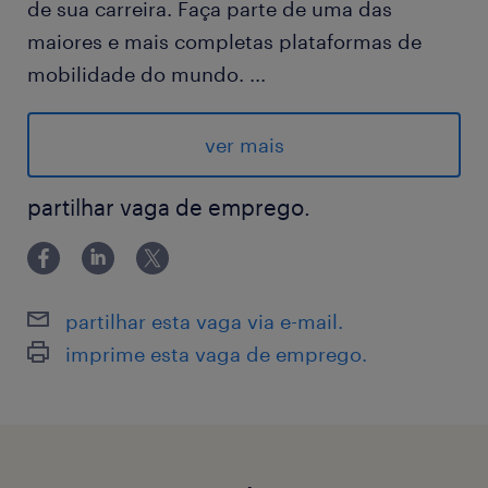
de sua carreira. Faça parte de uma das
maiores e mais completas plataformas de
mobilidade do mundo.
...
Horario: a combinar no alinhamento horário
de 8 horas por dia
ver mais
Período de contrato: 180 dias
Endereço: Cachoeirinha, BH/MG - MATRIZ BH
partilhar vaga de emprego.
Hibrido: Quinta-Feira e Sexta-Feira -
presencial
Atividades:
partilhar esta vaga via e-mail.
Atendimento ao cliente em situações de
imprime esta vaga de emprego.
urgência, via telefone, chat ou outros canais,
prestando suporte imediato com empatia e
agilidade.
Registro e análise das ocorrências em