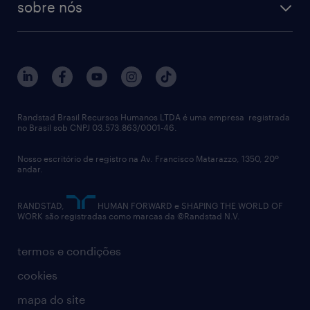
sobre nós
aquisição de talentos
recrutamento & gestão do talento temporário
sobre nós
gestão de talentos
outplacement
trabalhe conosco
notícias de rh
digital
imprensa
talent advisory services
políticas corporativas
Randstad Brasil Recursos Humanos LTDA é uma empresa registrada
no Brasil sob CNPJ 03.573.863/0001-46.
diversidade
Nosso escritório de registro na Av. Francisco Matarazzo, 1350, 20º
relatório anual
andar.
contato
RANDSTAD,
HUMAN FORWARD e SHAPING THE WORLD OF
WORK são registradas como marcas da ©Randstad N.V.
termos e condições
cookies
mapa do site