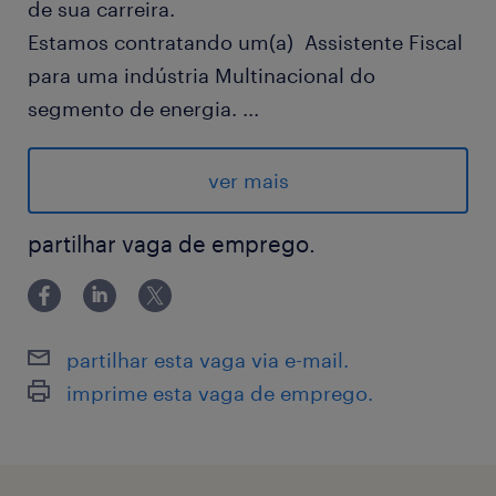
de sua carreira.
Estamos contratando um(a) Assistente Fiscal
para uma indústria Multinacional do
segmento de energia.
...
Vaga Efetiva| Terceira
Benefícios: Assistência Médica: Amil + Vale
ver mais
Transporte + Seguro de Vida + Restaurante no
local + Vale alimentação R$ 174,10.
partilhar vaga de emprego.
Local: Guarulhos - SP
Horário: Segunda a sexta-feira das 07h30 às
16h54 com 1h de intervalo| Presencial
partilhar esta vaga via e-mail.
Se interessou pela vaga? Confira os
imprime esta vaga de emprego.
requisitos:
Pacote Office (Word, Excel, PowerPoint)
- (Intermediário);