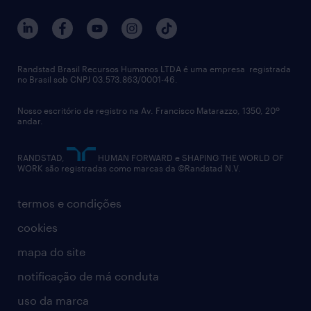
trabalhe conosco
notícias de rh
digital
imprensa
talent advisory services
políticas corporativas
Randstad Brasil Recursos Humanos LTDA é uma empresa registrada
no Brasil sob CNPJ 03.573.863/0001-46.
diversidade
Nosso escritório de registro na Av. Francisco Matarazzo, 1350, 20º
relatório anual
andar.
contato
RANDSTAD,
HUMAN FORWARD e SHAPING THE WORLD OF
WORK são registradas como marcas da ©Randstad N.V.
termos e condições
cookies
mapa do site
notificação de má conduta
uso da marca