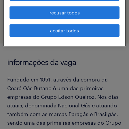
código da vaga
recusar todos
eTalent_JP-177545
aceitar todos
informações da vaga
Fundado em 1951, através da compra da
Ceará Gás Butano é uma das primeiras
empresas do Grupo Edson Queiroz. Nos dias
atuais, denominada Nacional Gás e atuando
também com as marcas Paragás e Brasilgás,
sendo uma das primeiras empresas do Grupo