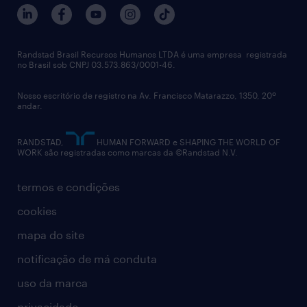
trabalhe conosco
notícias de rh
digital
imprensa
talent advisory services
políticas corporativas
Randstad Brasil Recursos Humanos LTDA é uma empresa registrada
no Brasil sob CNPJ 03.573.863/0001-46.
diversidade
Nosso escritório de registro na Av. Francisco Matarazzo, 1350, 20º
relatório anual
andar.
contato
RANDSTAD,
HUMAN FORWARD e SHAPING THE WORLD OF
WORK são registradas como marcas da ©Randstad N.V.
termos e condições
cookies
mapa do site
notificação de má conduta
uso da marca
privacidade