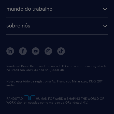
operational
estudo de marca empregadora
soluções
contato
tecnologia da informação
mundo do trabalho
recrutamento especializado - professional
workpulse
contato
tecnologia no rh
RPO (Recruitment Process Outsourcing)
sobre nós
aquisição de talentos
recrutamento & gestão do talento temporário
sobre nós
gestão de talentos
outplacement
trabalhe conosco
notícias de rh
digital
imprensa
talent advisory services
políticas corporativas
Randstad Brasil Recursos Humanos LTDA é uma empresa registrada
no Brasil sob CNPJ 03.573.863/0001-46.
diversidade
Nosso escritório de registro na Av. Francisco Matarazzo, 1350, 20º
relatório anual
andar.
contato
RANDSTAD,
HUMAN FORWARD e SHAPING THE WORLD OF
WORK são registradas como marcas da ©Randstad N.V.