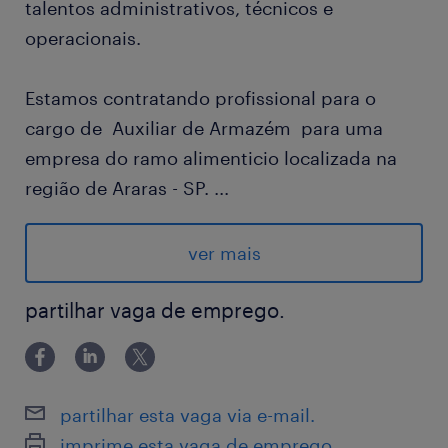
talentos administrativos, técnicos e
operacionais.
Estamos contratando profissional para o
cargo de Auxiliar de Armazém para uma
empresa do ramo alimenticio localizada na
região de Araras - SP.
...
Tipo de contrato: Efetivo CLT
Escala e horário de trabalho: 6x1 das 08:00
ver mais
às 16:20
Local de trabalho: Araras - SP
partilhar vaga de emprego.
🌍 Oportunidade Aberta para Candidatos de
Outros Estados! Se você tem interesse em
residir na região de Araras - SP e busca uma
partilhar esta vaga via e-mail.
oportunidade de crescimento em uma
imprime esta vaga de emprego.