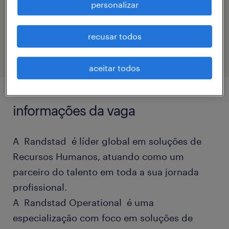
personalizar
código da vaga
eTalent_JP-181878
recusar todos
aceitar todos
informações da vaga
A Randstad é líder global em soluções de
Recursos Humanos, atuando como um
parceiro do talento em toda a sua jornada
profissional.
A Randstad Operational é uma
especialização com foco em soluções de