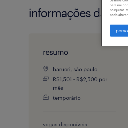
Usamos cook
para melhor
informações da vag
pesquisas. V
pode altera
perso
resumo
barueri, são paulo
R$1,501 - R$2,500 por
mês
temporário
vagas disponíveis