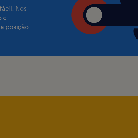
fácil. Nós
o e
 a posição.