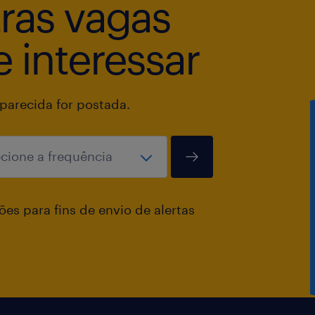
tras vagas
 interessar
arecida for postada.
es para fins de envio de alertas