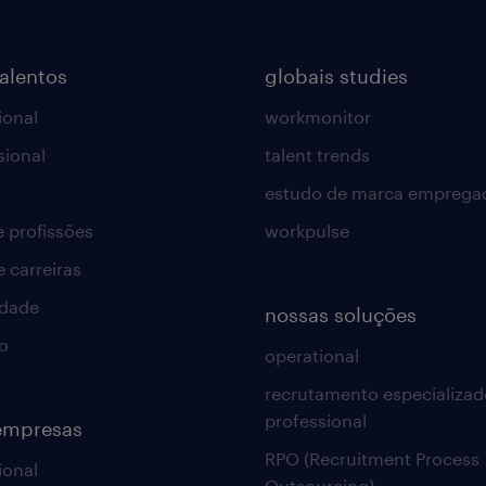
talentos
globais studies
ional
workmonitor
sional
talent trends
estudo de marca emprega
e profissões
workpulse
e carreiras
idade
nossas soluções
o
operational
recrutamento especializad
professional
empresas
RPO (Recruitment Process
ional
Outsourcing)