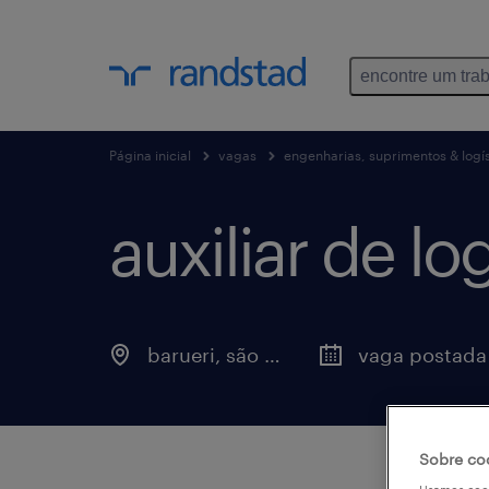
encontre um tra
Página inicial
vagas
engenharias, suprimentos & logís
auxiliar de log
barueri, são paulo
Sobre co