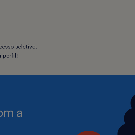
esso seletivo.
perfil!
om a