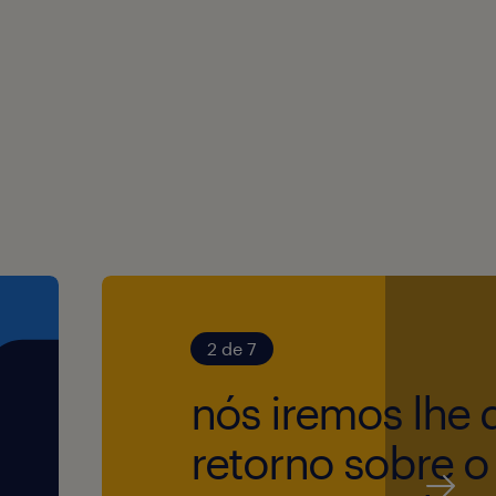
2 de 7
nós iremos lhe 
retorno sobre o