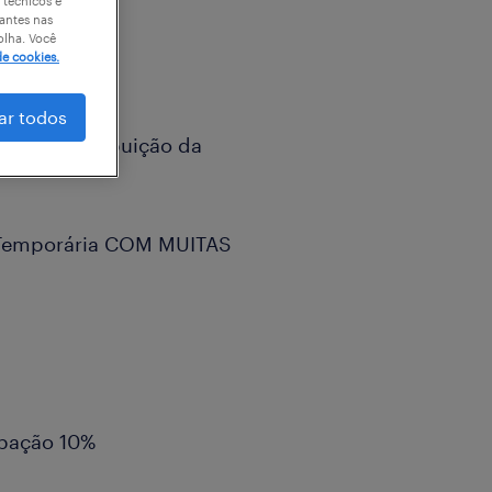
 técnicos e
antes nas
olha. Você
de cookies.
ar todos
ro de distribuição da
 Temporária COM MUITAS
ipação 10%