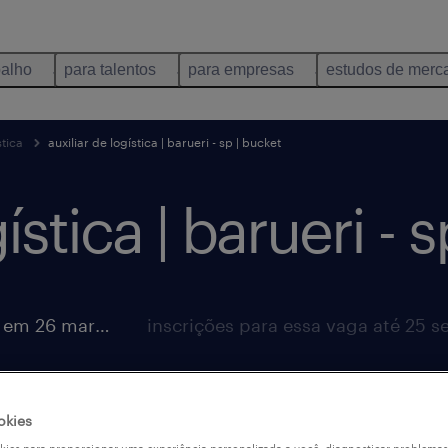
balho
para talentos
para empresas
estudos de merc
tica
auxiliar de logística | barueri - sp | bucket
ística | barueri - 
vaga postada em 26 março 2026
okies