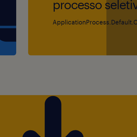
processo seleti
ApplicationProcess.Default.