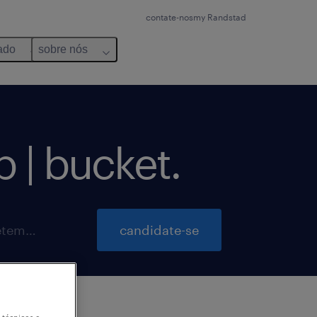
contate-nos
my Randstad
ado
sobre nós
sp | bucket.
inscrições para essa vaga até 25 setembro 2026
candidate-se