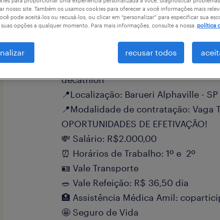
ies para proporcionar uma experiência personalizada a você, diagnosticar problemas
ar nosso site. Também os usamos cookies para oferecer a você informações mais relev
a
ocê pode aceitá-los ou recusá-los, ou clicar em “personalizar” para especificar sua esc
r suas opções a qualquer momento. Para mais informações, consulte a nossa
política 
nalizar
recusar todos
aceit
Temos uma oportunidade para o cent
decathlon
📍Localização: Barueri Alphaville - SP
📍Modalidade de contratação: Vaga
OPORTUNIDADES DE EFETIVAÇÃO!
💸 Salário: R$2.000,00
⏰ Horários de Trabalho: 1º e 2º
🪪 Vale Transporte
🥗 Vale Refeição: R$ 36,50 dia
🏥 Assistência Médica Amil: copartic
🤩 Seguro de Vida