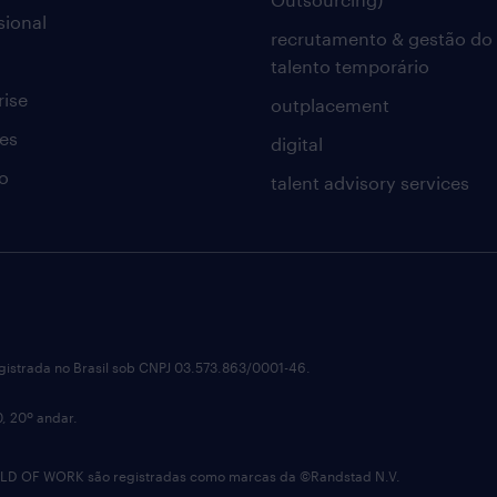
sional
recrutamento & gestão do
talento temporário
rise
outplacement
es
digital
o
talent advisory services
istrada no Brasil sob CNPJ 03.573.863/0001-46.
0, 20º andar.
OF WORK são registradas como marcas da ©Randstad N.V.