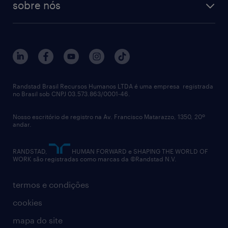
sobre nós
aquisição de talentos
recrutamento & gestão do talento temporário
sobre nós
gestão de talentos
outplacement
trabalhe conosco
notícias de rh
digital
imprensa
talent advisory services
políticas corporativas
Randstad Brasil Recursos Humanos LTDA é uma empresa registrada
no Brasil sob CNPJ 03.573.863/0001-46.
diversidade
Nosso escritório de registro na Av. Francisco Matarazzo, 1350, 20º
relatório anual
andar.
contato
RANDSTAD,
HUMAN FORWARD e SHAPING THE WORLD OF
WORK são registradas como marcas da ©Randstad N.V.
termos e condições
cookies
mapa do site