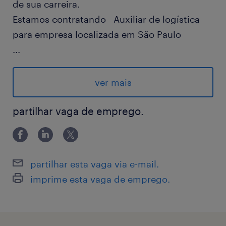
de sua carreira.
Estamos contratando Auxiliar de logística
para empresa localizada em São Paulo
...
Vaga: Auxiliar de Logística
Região: Bairro Perdizes, São Paulo//SP
ver mais
Como será sua rotina:
Recebimento e separação de pedidos;
partilhar vaga de emprego.
Armazenamento e conferência de materiais;
Expedição de produtos;
Emissão de notas fiscais;
partilhar esta vaga via e-mail.
Recebimento e organização de materiais;
imprime esta vaga de emprego.
Atualização de informações no sistema SAP;
Rotinas de inventário (cíclico);
Atendimento Clientes Internos (Dentro dos SL