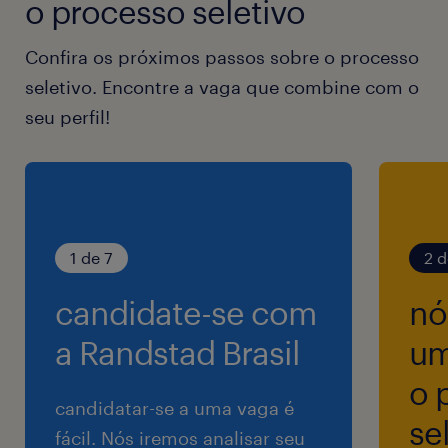
o processo seletivo
7h30 às 17h30, (com 2 horas de almoço) e
sábado das 7h30 às 11h30.
Confira os próximos passos sobre o processo
seletivo. Encontre a vaga que combine com o
seu perfil!
1 de 7
2 d
candidate-se com
nó
a Randstad Brasil
um
o 
candidatar-se a uma vaga é
se
fácil. Nós iremos analisar seu