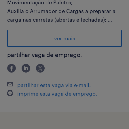
Movimentação de Paletes;
Auxilia o Arrumador de Cargas a preparar a
carga nas carretas (abertas e fechadas);
...
Auxilia o Conferente de Cargas na separação
dos volumes;
ver mais
Organiza as cargas no terminal nos devidos
apartamentos.
partilhar vaga de emprego.
Salário R$1697,97
Benefícios: Vale gás (com pagamento em
partilhar esta vaga via e-mail.
voucher no valor de R$120,00); Vale
imprime esta vaga de emprego.
Alimentação R$ 233,73; VT
Requisito: Ensino fundamental completo e
experiência na função.
Horário de trabalho: de segunda a sexta das