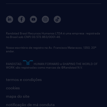
recrutamento & gestão do talento temporário
sobre nós
gestão de talentos
outplacement
trabalhe conosco
notícias de rh
digital
imprensa
talent advisory services
políticas corporativas
Randstad Brasil Recursos Humanos LTDA é uma empresa registrada
no Brasil sob CNPJ 03.573.863/0001-46.
diversidade
Nosso escritório de registro na Av. Francisco Matarazzo, 1350, 20º
relatório anual
andar.
contato
RANDSTAD,
HUMAN FORWARD e SHAPING THE WORLD OF
WORK são registradas como marcas da ©Randstad N.V.
termos e condições
cookies
mapa do site
notificação de má conduta