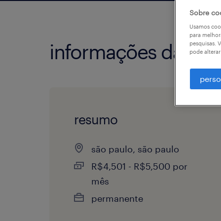
Sobre co
Usamos cook
para melhor
pesquisas. V
informações da vag
pode altera
perso
resumo
são paulo, são paulo
R$4,501 - R$5,500 por
mês
permanente