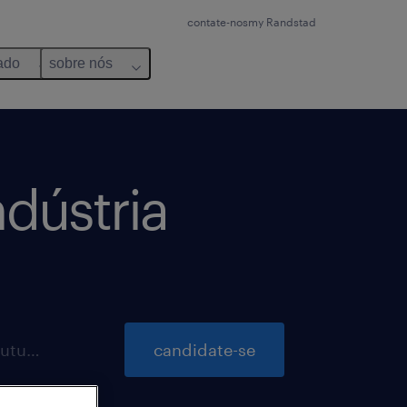
contate-nos
my Randstad
ado
sobre nós
dústria
inscrições para essa vaga até 21 outubro 2026
candidate-se