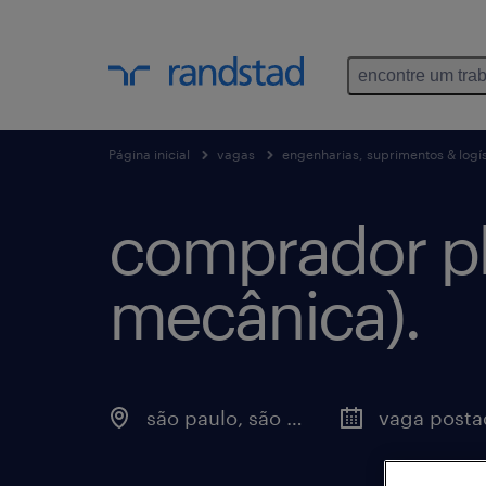
encontre um tra
Página inicial
vagas
engenharias, suprimentos & logís
comprador pl
mecânica).
são paulo, são paulo