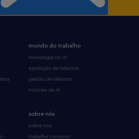
mundo do trabalho
e Office, com foco em:
tecnologia no rh
latórios e indicadores
aquisição de talentos
dora
gestão de talentos
ar dados de desempenho e
notícias de rh
pras, negociação e
sobre nós
sobre nós
o -
trabalhe conosco
logação de fornecedores