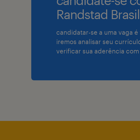
candidate-se c
Randstad Brasil
candidatar-se a uma vaga é 
iremos analisar seu currícul
verificar sua aderência com