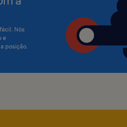
om a
Utilizar relatórios de acompanhament
orientar sobre o desempenho dos for
com foco em: Pontualidade de entre
fácil. Nós
o e
Garantir que os fornecedores atenda
 a posição.
Laval, incluindo: Meta de pontualida
qualidade: 99%)
Manter contato frequente com os for
expectativas, acompanhando entrega
Alertar proativamente sobre a neces
desenvolvimento de novos fornecedo
lacunas de capacidade, qualidade, pr
diretamente nesse desenvolvimento.