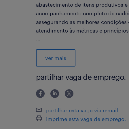
abastecimento de itens produtivos e
acompanhamento completo da cadeia
assegurando as melhores condições 
atendimento às métricas e princípio
...
Atuar com compras de produtos e se
ver mais
produtivos para a base de Rio das O
forma remota) e São Paulo/SP.
partilhar vaga de emprego.
Compras de insumos de fábrica (Tubo
(Equipamentos de Proteção Individual)
instrumentos de controle, Ferrament
partilhar esta vaga via e-mail.
químicos, Fixadores, Itens de facilitie
imprime esta vaga de emprego.
limpeza química, Serviços de usinage