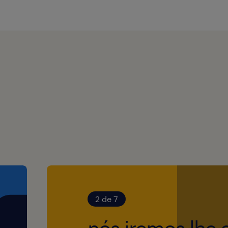
ssegurando atendimento
 corporativos.
o dos parâmetros
ndo: Preço, Prazo de
pagamento e Conformidade
s
 e não produtivos.
o da cadeia de
2 de 7
entrega.