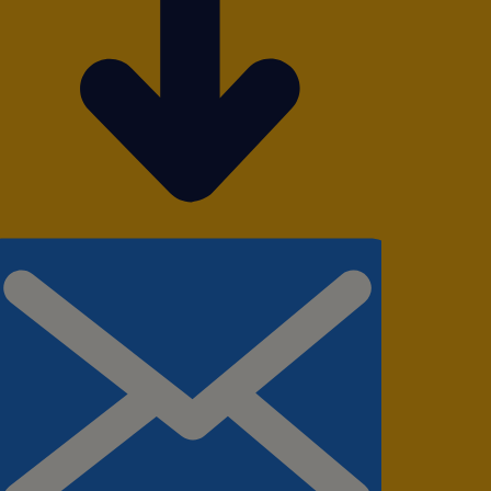
a em desvios de prazo,
ndo a continuidade do
órios gerenciais e
documentação