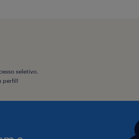
Frete...)
Processar requisições de compra, a
aos requisitos técnicos, comerciais e
Buscar a melhor oportunidade dentr
definidos pela companhia, considera
entrega, Qualidade, Condições de 
esso seletivo.
documental e princípios corporativo
perfil!
Realizar compras de itens produtivos
Realizar o acompanhamento complet
fornecimento, desde o pedido até a 