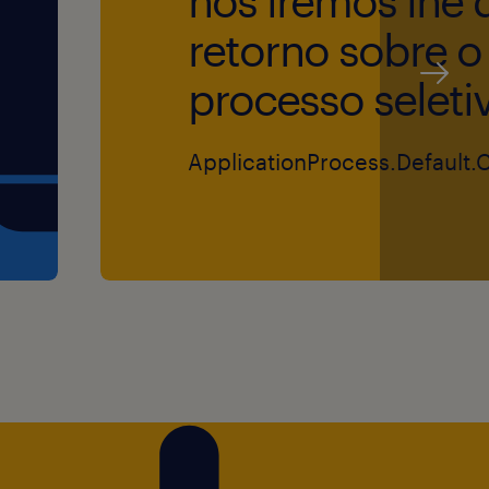
nós iremos lhe 
o e indicadores para se
retorno sobre o
necedores de sua carteira,
processo seleti
ga e Qualidade
m às métricas da Alfa
ApplicationProcess.Default.
de: 97% / Meta de
necedores, alinhando
s e tratando desvios.
sidade de
res quando identificadas
azo ou risco — e atuar