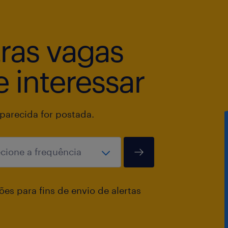
Atuar de forma preventiva e corretiv
tras vagas
qualidade ou conformidade, garanti
fornecimento.
 interessar
Apoiar análises de desempenho, relat
resultados da área de compras.
arecida for postada.
Requisitos técnicos:
Ensino Superior completo
es para fins de envio de alertas
Inglês intermediário para leitura - 
Controle de estoque