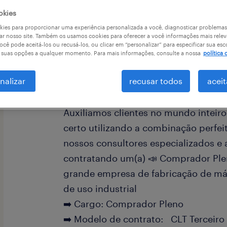
okies
ies para proporcionar uma experiência personalizada a você, diagnosticar problemas
ar nosso site. Também os usamos cookies para oferecer a você informações mais relev
ocê pode aceitá-los ou recusá-los, ou clicar em “personalizar” para especificar sua esc
a
r suas opções a qualquer momento. Para mais informações, consulte a nossa
política 
nalizar
recusar todos
aceit
A Randstad é líder global em soluç
Auxiliamos clientes no mundo inteiro
certo utilizando a combinação perfe
nossos consultores especializados e 
contratando um(a) 📣 Comprador Pl
grande empresa de fabricação de m
de uso industrial
➡️ Cargo: Comprador Pleno
➡️ Modelo de contrato: CLT Terceiro