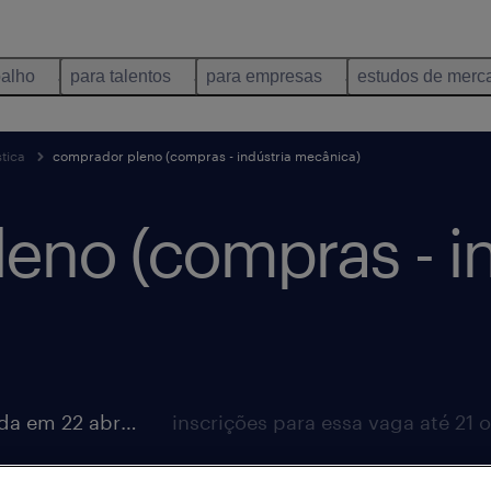
balho
para talentos
para empresas
estudos de merc
tica
comprador pleno (compras - indústria mecânica)
eno (compras - in
vaga postada em 22 abril 2026