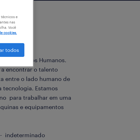
 técnicos e
antes nas
olha. Você
de cookies.
ar todos
ões de Recursos Humanos.
 a encontrar o talento
ita entre o lado humano de
a tecnologia. Estamos
eno para trabalhar em uma
áquinas e equipamentos
 - indeterminado