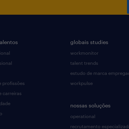
Administração de materiais
Técnicas de negociação
talentos
globais studies
Conhecimento intermediário no Pacot
ional
workmonitor
Excel, Uso de fórmulas, Análise de re
sional
talent trends
estudo de marca emprega
Capacidade analítica para interpret
e profissões
workpulse
apoiar decisões.
e carreiras
Conhecimentos em processos de com
idade
nossas soluções
gestão de fornecedores.
o
operational
recrutamento especializad
Disponibilidade para viagens - homo