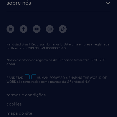
sobre nós
aquisição de talentos
recrutamento & gestão do talento temporário
sobre nós
gestão de talentos
outplacement
trabalhe conosco
notícias de rh
digital
imprensa
talent advisory services
políticas corporativas
Randstad Brasil Recursos Humanos LTDA é uma empresa registrada
no Brasil sob CNPJ 03.573.863/0001-46.
diversidade
Nosso escritório de registro na Av. Francisco Matarazzo, 1350, 20º
relatório anual
andar.
contato
RANDSTAD,
HUMAN FORWARD e SHAPING THE WORLD OF
WORK são registradas como marcas da ©Randstad N.V.
termos e condições
cookies
mapa do site