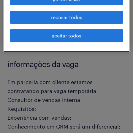
código da vaga
recusar todos
eTalent_JP-176318
aceitar todos
informações da vaga
Em parceria com cliente estamos
contratando para vaga temporária
Consultor de vendas interna
Requisitos:
Experiência com vendas;
Conhecimento em CRM será um diferencial;