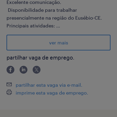
Excelente comunicação.
Disponibilidade para trabalhar
presencialmente na região do Eusébio-CE.
Principais atividades:
...
Realizar contato com clientes via telefone
apresentando os produtos;
ver mais
Realizar processo de vendas até o
fechamento.
partilhar vaga de emprego.
Inclusão de informações no sistema.
Salário + benefícios de Vale alimentação
mensal R$ 500,00 + Vale Transporte ou
partilhar esta vaga via e-mail.
Auxilio Combustível + Seguro de Vida.
imprime esta vaga de emprego.
Horário de trabalho: segunda à sexta de 8:00
as 18:00 , sexta de 8:00 às 17h.