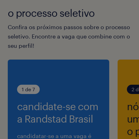
o processo seletivo
Confira os próximos passos sobre o processo
seletivo. Encontre a vaga que combine com o
seu perfil!
1 de 7
2 d
candidate-se com
nó
a Randstad Brasil
um
o 
candidatar-se a uma vaga é