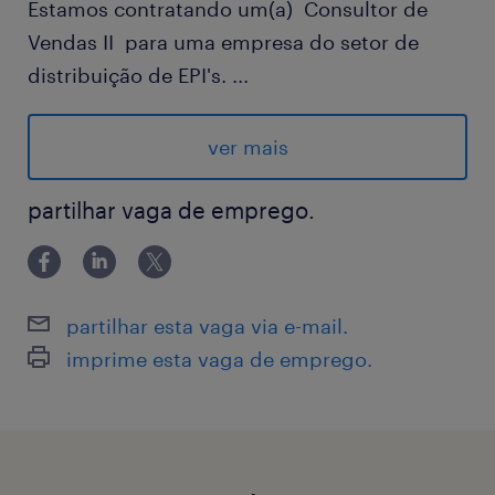
Estamos contratando um(a) Consultor de
Vendas II para uma empresa do setor de
distribuição de EPI's.
...
Vaga Efetiva
Benefícios: Assistência médica + Assistência
ver mais
odontológica + Seguro de vida+ Refeição no
local + Cartão farmácia+ Vale transporte +
partilhar vaga de emprego.
TotalPass.
Horário de trabalho : Segunda a sexta-feira
das 08h às 17h48 com 1h de intervalo |
partilhar esta vaga via e-mail.
Presencial
imprime esta vaga de emprego.
Local : Guarulhos - SP
Se interessou pela vaga? Confira os
requisitos:
Excel: Intermediário;