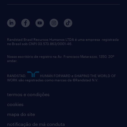
recrutamento & gestão do talento temporário
sobre nós
gestão de talentos
outplacement
trabalhe conosco
notícias de rh
digital
imprensa
talent advisory services
políticas corporativas
Randstad Brasil Recursos Humanos LTDA é uma empresa registrada
no Brasil sob CNPJ 03.573.863/0001-46.
diversidade
Nosso escritório de registro na Av. Francisco Matarazzo, 1350, 20º
relatório anual
andar.
contato
RANDSTAD,
HUMAN FORWARD e SHAPING THE WORLD OF
WORK são registradas como marcas da ©Randstad N.V.
termos e condições
cookies
mapa do site
notificação de má conduta