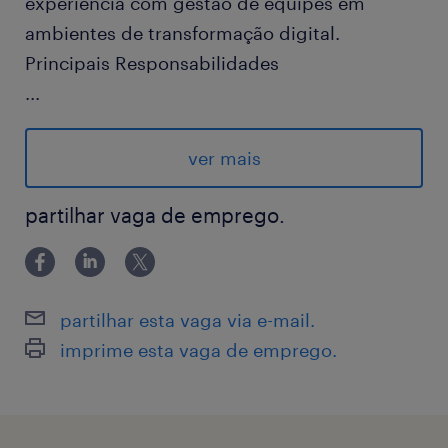
experiência com gestão de equipes em
ambientes de transformação digital.
Principais Responsabilidades
...
Gestão de Ativos e IFRS 16: Liderar o controle
do Ativo Imobilizado, garantindo a correta
ver mais
aplicação das normas internacionais (IFRS 16
/ CPC 06 R2) para equipamentos em regime
partilhar vaga de emprego.
de locação.
Contabilidade de Importação: Supervisionar
partilhar esta vaga via e-mail.
a nacionalização de estoques, tratamento de
imprime esta vaga de emprego.
variação cambial e fechamento de custos de
produtos vindos da matriz.