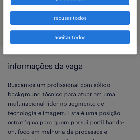
código da vaga
recusar todos
eTalent_JP-180004
aceitar todos
informações da vaga
Buscamos um profissional com sólido
background técnico para atuar em uma
multinacional líder no segmento de
tecnologia e imagem. Esta é uma posição
estratégica para quem possui perfil hands-
on, foco em melhoria de processos e