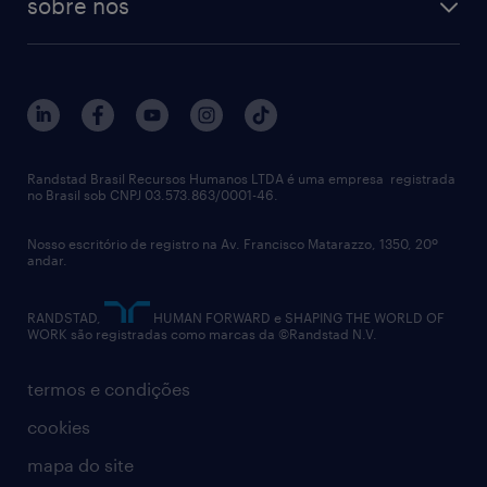
sobre nós
aquisição de talentos
recrutamento & gestão do talento temporário
sobre nós
gestão de talentos
outplacement
trabalhe conosco
notícias de rh
digital
imprensa
talent advisory services
políticas corporativas
Randstad Brasil Recursos Humanos LTDA é uma empresa registrada
no Brasil sob CNPJ 03.573.863/0001-46.
diversidade
Nosso escritório de registro na Av. Francisco Matarazzo, 1350, 20º
relatório anual
andar.
contato
RANDSTAD,
HUMAN FORWARD e SHAPING THE WORLD OF
WORK são registradas como marcas da ©Randstad N.V.
termos e condições
cookies
mapa do site