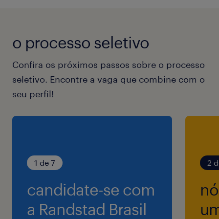
Alta energia;
Foco em resultados;
o processo seletivo
Boa comunicação, experiência com projetos e
engajado;
Confira os próximos passos sobre o processo
Perfil resiliente e com visão estratégica.
seletivo. Encontre a vaga que combine com o
seu perfil!
Se candidate!
Modelo de trabalho: híbrido em Cotia.
Salário e benefícios compatíveis com o
mercado.
1 de 7
2 d
candidate-se com
nó
a Randstad Brasil
um