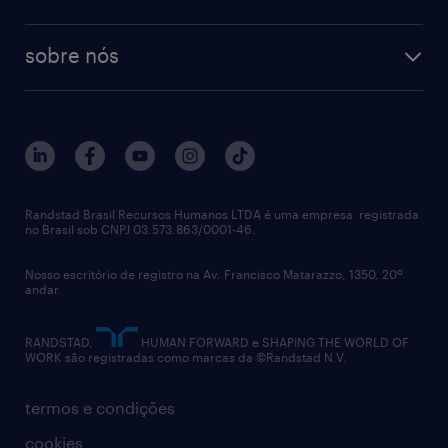
recrutamento especializado - professional
workpulse
contato
tecnologia no rh
RPO (Recruitment Process Outsourcing)
sobre nós
aquisição de talentos
recrutamento & gestão do talento temporário
sobre nós
gestão de talentos
outplacement
trabalhe conosco
notícias de rh
digital
imprensa
talent advisory services
políticas corporativas
Randstad Brasil Recursos Humanos LTDA é uma empresa registrada
no Brasil sob CNPJ 03.573.863/0001-46.
diversidade
Nosso escritório de registro na Av. Francisco Matarazzo, 1350, 20º
relatório anual
andar.
contato
RANDSTAD,
HUMAN FORWARD e SHAPING THE WORLD OF
WORK são registradas como marcas da ©Randstad N.V.
termos e condições
cookies