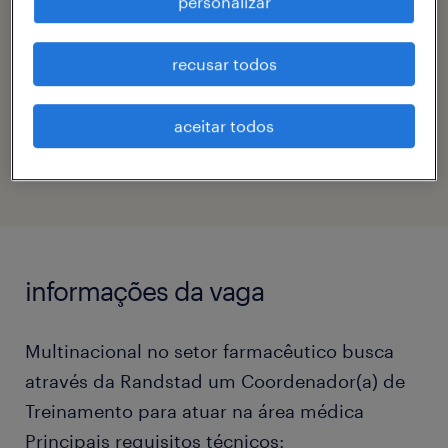
personalizar
contato
sabrina carelli
recusar todos
código da vaga
aceitar todos
eTalent_JP-181043
informações da vaga
Multinacional no setor farmacêutico busca
através da Randstad um Coordenador(a) de
Treinamento para atuar na área médica
Principais requisitos técnicos: