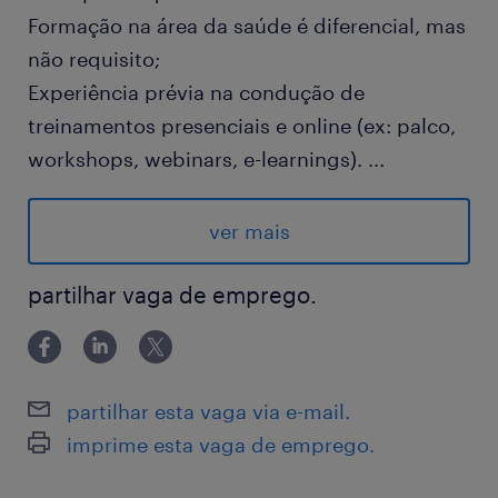
Formação na área da saúde é diferencial, mas
não requisito;
Experiência prévia na condução de
treinamentos presenciais e online (ex: palco,
workshops, webinars, e-learnings).
...
Vivência no setor farmacêutico ou de medical
devices.
ver mais
Diferencial: domínio de plataformas de e-
learning e LMS (ex: Articulate, Moodle).
partilhar vaga de emprego.
Familiaridade com metodologias modernas
de aprendizagem (microlearning,
gamificação).
partilhar esta vaga via e-mail.
Inglês intermediário/avançado
imprime esta vaga de emprego.
Requisitos comportamentais: