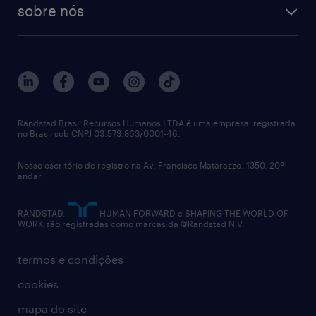
RPO (Recruitment Process Outsourcing)
sobre nós
aquisição de talentos
recrutamento & gestão do talento temporário
sobre nós
gestão de talentos
outplacement
trabalhe conosco
notícias de rh
digital
imprensa
talent advisory services
políticas corporativas
Randstad Brasil Recursos Humanos LTDA é uma empresa registrada
no Brasil sob CNPJ 03.573.863/0001-46.
diversidade
Nosso escritório de registro na Av. Francisco Matarazzo, 1350, 20º
relatório anual
andar.
contato
RANDSTAD,
HUMAN FORWARD e SHAPING THE WORLD OF
WORK são registradas como marcas da ©Randstad N.V.
termos e condições
cookies
mapa do site