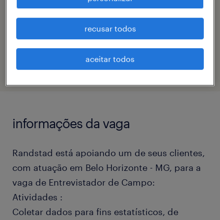
nathalia goncalves bezerra
recusar todos
código da vaga
eTalent_JP-176540
aceitar todos
informações da vaga
Randstad está apoiando um de seus clientes,
com atuação em Belo Horizonte - MG, para a
vaga de Entrevistador de Campo:
Atividades :
Coletar dados para fins estatísticos, de