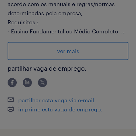
acordo com os manuais e regras/normas
determinadas pela empresa;
Requisitos :
- Ensino Fundamental ou Médio Completo.
...
- Ter facilidade de comunicação e para
manusear equipamentos eletrônicos (tablets,
ver mais
celulares, etc)
- Será um diferencial ter conhecimentos de
partilhar vaga de emprego.
diferentes metodologias de pesquisas e
trabalhos com vendas ou outros trabalhos
externos.
partilhar esta vaga via e-mail.
Salário Fixo + comissão caso bater meta (R$
imprime esta vaga de emprego.
300,00 À R$ 500,00) podendo chegar a um
salário de R$ 2.000,00
Benefícios :