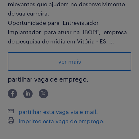
relevantes que ajudem no desenvolvimento
de sua carreira.
Oportunidade para Entrevistador
Implantador para atuar na IBOPE, empresa
de pesquisa de mídia em Vitória - ES.
...
Vaga Efetiva
Salário : R$ 1.930,00
ver mais
Horário: 09:00 às 18:00 - Escala 5x2 -
segunda a sexta
partilhar vaga de emprego.
Benefícios:
Assistência médica e Assistência
odontológica
partilhar esta vaga via e-mail.
Seguro de vida
imprime esta vaga de emprego.
veículo da empresa
Vale refeição/alimentação: RJ: R$ 33,65