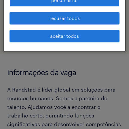
personalizar
nathalia goncalves bezerra
recusar todos
código da vaga
eTalent_JP-183420
aceitar todos
informações da vaga
A Randstad é líder global em soluções para
recursos humanos. Somos a parceira do
talento. Ajudamos você a encontrar o
trabalho certo, garantindo funções
significativas para desenvolver competências