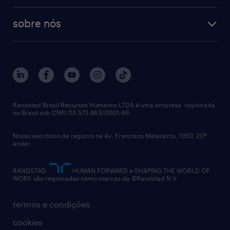
contato
tecnologia no rh
RPO (Recruitment Process Outsourcing)
sobre nós
aquisição de talentos
recrutamento & gestão do talento temporário
sobre nós
gestão de talentos
outplacement
trabalhe conosco
notícias de rh
digital
imprensa
talent advisory services
políticas corporativas
Randstad Brasil Recursos Humanos LTDA é uma empresa registrada
no Brasil sob CNPJ 03.573.863/0001-46.
diversidade
Nosso escritório de registro na Av. Francisco Matarazzo, 1350, 20º
relatório anual
andar.
contato
RANDSTAD,
HUMAN FORWARD e SHAPING THE WORLD OF
WORK são registradas como marcas da ©Randstad N.V.
termos e condições
cookies