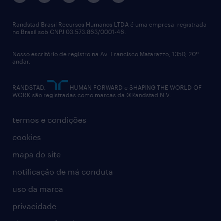
imprensa
talent advisory services
políticas corporativas
Randstad Brasil Recursos Humanos LTDA é uma empresa registrada
no Brasil sob CNPJ 03.573.863/0001-46.
diversidade
Nosso escritório de registro na Av. Francisco Matarazzo, 1350, 20º
relatório anual
andar.
contato
RANDSTAD,
HUMAN FORWARD e SHAPING THE WORLD OF
WORK são registradas como marcas da ©Randstad N.V.
termos e condições
cookies
mapa do site
notificação de má conduta
uso da marca
privacidade