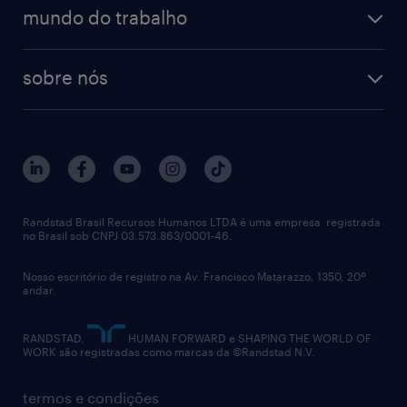
operational
estudo de marca empregadora
soluções
contato
tecnologia da informação
mundo do trabalho
recrutamento especializado - professional
workpulse
contato
tecnologia no rh
RPO (Recruitment Process Outsourcing)
sobre nós
aquisição de talentos
recrutamento & gestão do talento temporário
sobre nós
gestão de talentos
outplacement
trabalhe conosco
notícias de rh
digital
imprensa
talent advisory services
políticas corporativas
Randstad Brasil Recursos Humanos LTDA é uma empresa registrada
no Brasil sob CNPJ 03.573.863/0001-46.
diversidade
Nosso escritório de registro na Av. Francisco Matarazzo, 1350, 20º
relatório anual
andar.
contato
RANDSTAD,
HUMAN FORWARD e SHAPING THE WORLD OF
WORK são registradas como marcas da ©Randstad N.V.
termos e condições