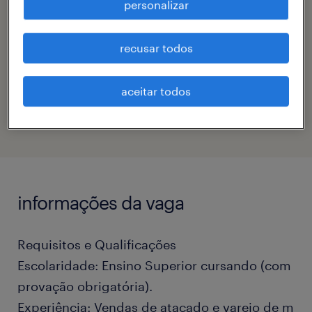
personalizar
contato
keila gomes eleuterio
recusar todos
código da vaga
aceitar todos
eTalent_JP-180451
informações da vaga
Requisitos e Qualificações
Escolaridade: Ensino Superior cursando (com
provação obrigatória).
Experiência: Vendas de atacado e varejo de m