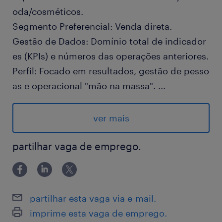
oda/cosméticos.
Segmento Preferencial: Venda direta.
Gestão de Dados: Domínio total de indicador
es (KPIs) e números das operações anteriores.
Perfil: Focado em resultados, gestão de pesso
as e operacional "mão na massa".
...
Atividades e Desafios
ver mais
Gestão Geral da Unidade: Da compra de insu
mos básicos até a gestão do quadro (contrat
partilhar vaga de emprego.
ação/demissão).
Operacional: Acompanhamento de estoque,
manutenção de layout e monitoramento de in
partilhar esta vaga via e-mail.
dicadores diários.
imprime esta vaga de emprego.
Foco Comercial: Abordagem de clientes em r