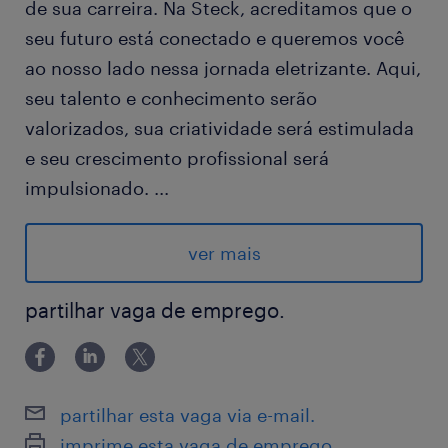
de sua carreira. Na Steck, acreditamos que o
seu futuro está conectado e queremos você
ao nosso lado nessa jornada eletrizante. Aqui,
seu talento e conhecimento serão
valorizados, sua criatividade será estimulada
e seu crescimento profissional será
impulsionado.
...
Modalidade De trabalho: Presencial
Local de trabalho : Guararema/SP
ver mais
Fretado atende as cidades de: Guararema,
Jacareí e algumas regiões de São José dos
partilhar vaga de emprego.
Campos;
Benefícios: Fretado, Refeitorio na empresa,
Convenio Médico e Seguro de vida;
partilhar esta vaga via e-mail.
Tipo de contrato: Temporario - 90 dias
imprime esta vaga de emprego.