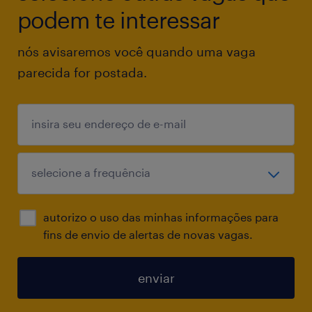
qualidade (ISO9001)
podem te interessar
nós avisaremos você quando uma vaga
Conhecimentos em métodos e técnicas de
parecida for postada.
inspeção de produtos e processos
Conhecimentos em CEP - Controle estatítico
de processos
Noções Básicas ISO 9001, Política da
Qualidade e Indicadores. Conscientização
autorizo o uso das minhas informações para
dos Objetivos e Metas e Importância no
fins de envio de alertas de novas vagas.
atendimento aos requisitos do Cliente
enviar