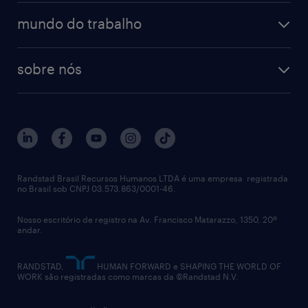
operational
estudo de marca empregadora
soluções
contato
tecnologia da informação
mundo do trabalho
recrutamento especializado - professional
workpulse
contato
tecnologia no rh
RPO (Recruitment Process Outsourcing)
sobre nós
aquisição de talentos
recrutamento & gestão do talento temporário
sobre nós
gestão de talentos
outplacement
trabalhe conosco
notícias de rh
digital
imprensa
talent advisory services
políticas corporativas
Randstad Brasil Recursos Humanos LTDA é uma empresa registrada
no Brasil sob CNPJ 03.573.863/0001-46.
diversidade
Nosso escritório de registro na Av. Francisco Matarazzo, 1350, 20º
relatório anual
andar.
contato
RANDSTAD,
HUMAN FORWARD e SHAPING THE WORLD OF
WORK são registradas como marcas da ©Randstad N.V.