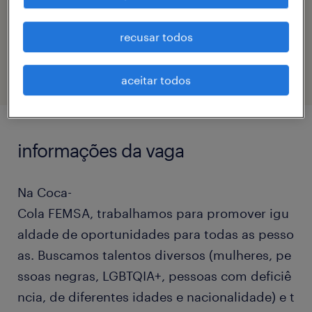
código da vaga
recusar todos
eTalent_JP-176922
aceitar todos
informações da vaga
Na Coca-
Cola FEMSA, trabalhamos para promover igu
aldade de oportunidades para todas as pesso
as. Buscamos talentos diversos (mulheres, pe
ssoas negras, LGBTQIA+, pessoas com deficiê
ncia, de diferentes idades e nacionalidade) e t