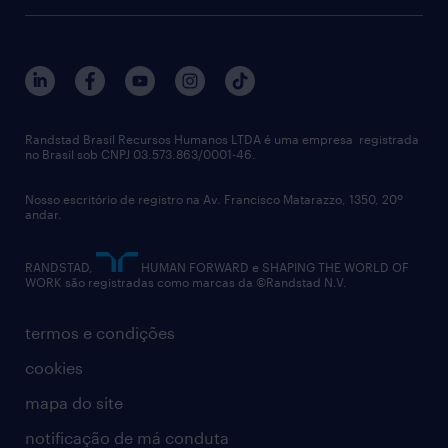
recrutamento & gestão do talento temporário
sobre nós
gestão de talentos
outplacement
trabalhe conosco
notícias de rh
digital
imprensa
talent advisory services
políticas corporativas
Randstad Brasil Recursos Humanos LTDA é uma empresa registrada
no Brasil sob CNPJ 03.573.863/0001-46.
diversidade
Nosso escritório de registro na Av. Francisco Matarazzo, 1350, 20º
relatório anual
andar.
contato
RANDSTAD,
HUMAN FORWARD e SHAPING THE WORLD OF
WORK são registradas como marcas da ©Randstad N.V.
termos e condições
cookies
mapa do site
notificação de má conduta