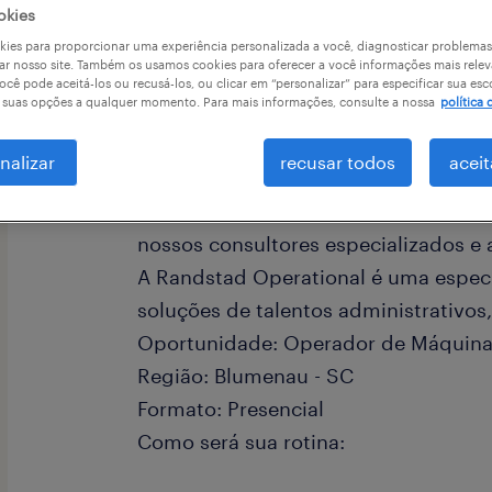
okies
a
ies para proporcionar uma experiência personalizada a você, diagnosticar problemas
ar nosso site. Também os usamos cookies para oferecer a você informações mais relev
ocê pode aceitá-los ou recusá-los, ou clicar em “personalizar” para especificar sua esc
r suas opções a qualquer momento. Para mais informações, consulte a nossa
política 
A Randstad é líder global em soluç
nalizar
recusar todos
aceit
Auxiliamos clientes no mundo inteiro
certo utilizando a combinação perfe
nossos consultores especializados e 
A Randstad Operational é uma espec
soluções de talentos administrativos,
Oportunidade: Operador de Máquina S
Região: Blumenau - SC
Formato: Presencial
Como será sua rotina: