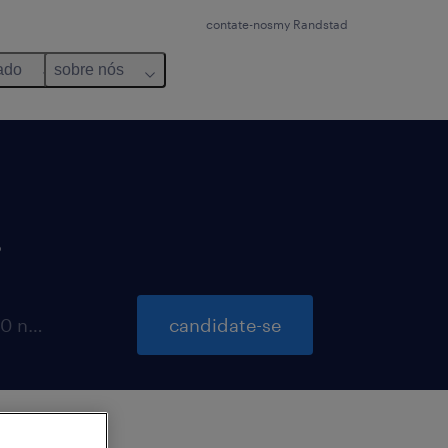
contate-nos
my Randstad
ado
sobre nós
.
inscrições para essa vaga até 20 novembro 2026
candidate-se