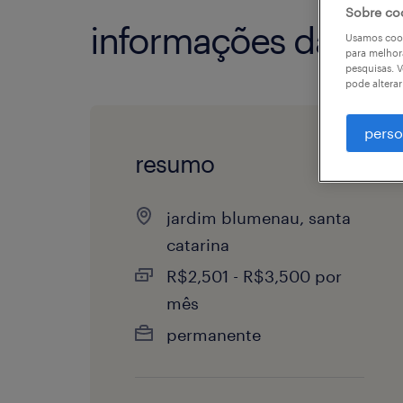
Sobre co
informações da vag
Usamos cook
para melhor
pesquisas. V
pode altera
perso
resumo
jardim blumenau, santa
catarina
R$2,501 - R$3,500 por
mês
permanente