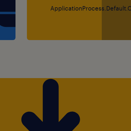
ApplicationProcess.Default.
fisisonais com espírito
am destemidas quando se
ios do mundo. Um time que
a. Paixão por encontrar