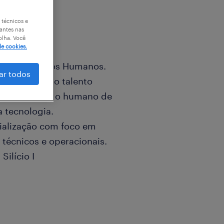
 técnicos e
antes nas
olha. Você
de cookies.
ões de Recursos Humanos.
ar todos
 a encontrar o talento
ita entre o lado humano de
a tecnologia.
ialização com foco em
 técnicos e operacionais.
ilício I