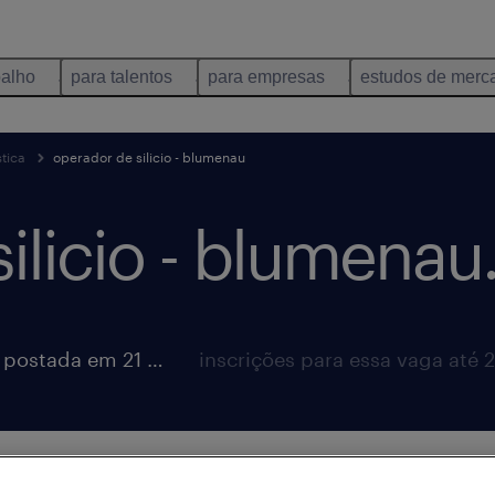
balho
para talentos
para empresas
estudos de merc
tica
operador de silicio - blumenau
ilicio - blumenau
vaga postada em 21 maio 2026