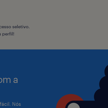
Zelar pela segurança, limpeza e orga
trabalho e manter-se atualizado com 
políticas da qualidade, Saúde, Segu
esso seletivo.
Ambiente.
perfil!
O que você precisa ter:
Ensino médio completo;
Experiência anterior na área operac
máquinas, linha de produção.
om a
Senso de segurança e organização;
Muita vontade para aprender coisas 
Jornada de Trabalho: De segunda a s
fácil. Nós
de horário.