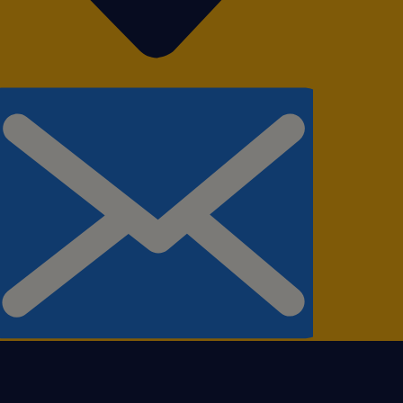
as brilhantes e uma
antes, contribuindo para
.
a, queremos te