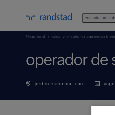
encontre um tra
Página inicial
vagas
engenharias, suprimentos & logís
operador de s
jardim blumenau, santa catarina