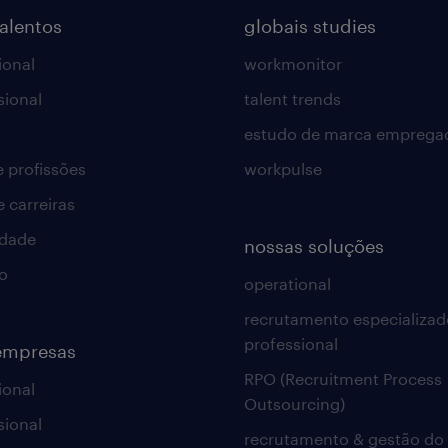
talentos
globais studies
ional
workmonitor
sional
talent trends
estudo de marca emprega
e profissões
workpulse
e carreiras
idade
nossas soluções
o
operational
recrutamento especializad
professional
empresas
RPO (Recruitment Process
ional
Outsourcing)
sional
recrutamento & gestão do