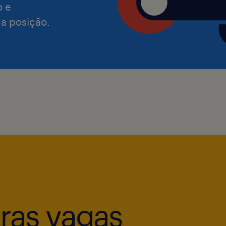
o e
Benefícios:
 a posição.
Assistência Médica
Assistência Odontológica
Seguro de Vida
Convênio Farmácia
Previdência Privada
Refeição Local
Auxilio Creche
Vale Transporte
PLR
Faça parte desse time! Buscamos pro
pioneiro, ideias criativas e que sej
tras vagas
trata de enfrentar os maiores desaf
adora tecnologia – e fazer a diferenç