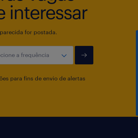
 interessar
novas soluções, trabalhar com coleg
grande variedade de projetos empolg
a visão da Hitachi em todo o mundo
arecida for postada.
Ficou interessado? Cadastre-se agor
conhecer 😊
es para fins de envio de alertas