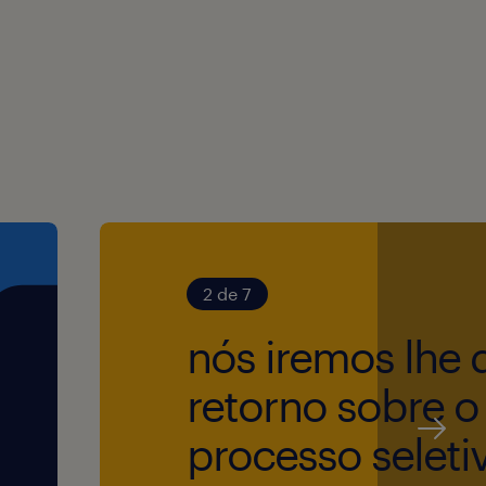
nização do local de
relação às diversas
rança do Trabalho e Meio
ional, como operação de
2 de 7
nós iremos lhe 
novas!
retorno sobre o
processo seleti
exta, com disponibilidade