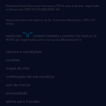
políticas corporativas
Randstad Brasil Recursos Humanos LTDA é uma empresa registrada
no Brasil sob CNPJ 03.573.863/0001-46.
diversidade
Nosso escritório de registro na Av. Francisco Matarazzo, 1350, 20º
relatório anual
andar.
contato
RANDSTAD,
HUMAN FORWARD e SHAPING THE WORLD OF
WORK são registradas como marcas da ©Randstad N.V.
termos e condições
cookies
mapa do site
notificação de má conduta
uso da marca
privacidade
alerta para fraudes