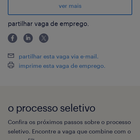
de nossos vendedores e entregamos os
ver mais
produtos aos nossos compradores,
melhorando sua experiência em nossa
partilhar vaga de emprego.
plataforma. Em um mundo em constante
evolução, nossa capacidade para entregar
rapidamente os produtos que são comprados
partilhar esta vaga via e-mail.
através do Mercado Livre tornou-se um
imprime esta vaga de emprego.
requisito para competir. Faça parte da equipe
que está liderando a logística na América
Latina, oferecendo soluções customizadas de
classe mundial e integrando carriers locais e
o processo seletivo
regionais, através de um comércio que não
reconhece fronteiras.
Confira os próximos passos sobre o processo
Imagine você empreendendo projetos
seletivo. Encontre a vaga que combine com o
desafiadores, dinâmicos e inovadores, e