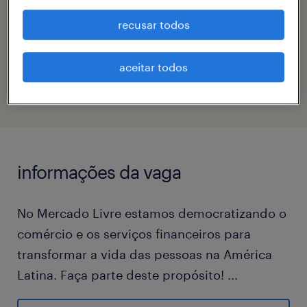
angelica vieira da silva
recusar todos
código da vaga
aceitar todos
eTalent_JP-177523
informações da vaga
No Mercado Livre estamos democratizando o
comércio e os serviços financeiros para
transformar a vida das pessoas na América
Latina. Faça parte deste propósito!
...
No Mercado Envios administramos o estoque