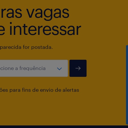
tras vagas
 interessar
arecida for postada.
es para fins de envio de alertas