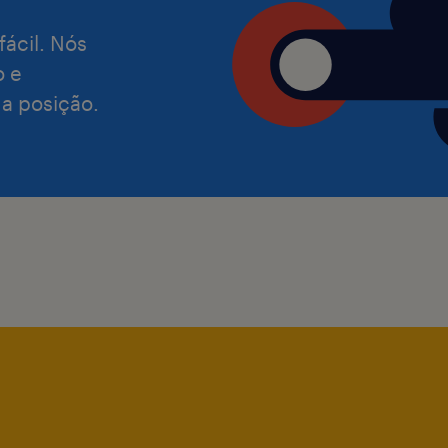
fácil. Nós
o e
 a posição.