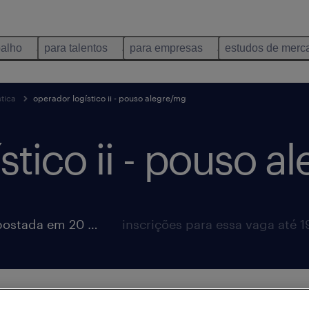
balho
para talentos
para empresas
estudos de merc
tica
operador logístico ii - pouso alegre/mg
stico ii - pouso a
vaga postada em 20 maio 2026