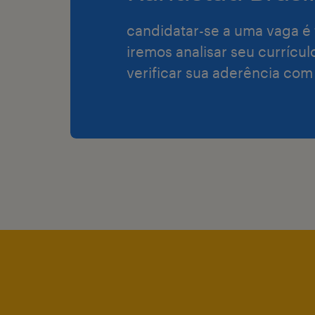
candidatar-se a uma vaga é 
iremos analisar seu currícul
verificar sua aderência com