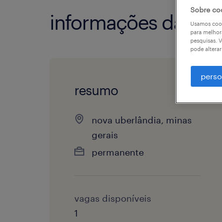
Sobre co
informações da vag
Usamos cook
para melhor
pesquisas. V
pode altera
perso
resumo
nova uberlândia, minas
gerais
permanente
vagas disponíveis
1