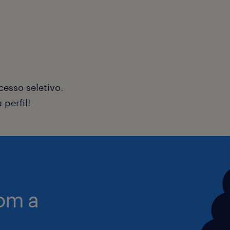
de classe mundial e integrando carrie
através de um comércio
📍 Localização e Horário
Local: Pouso Alegre/MG
Escala: 6x1 (Folga rotativa na seman
Horário: Turno da tarde 14hrs às 22h
esso seletivo.
perfil!
🚀 Por que vir para cá?
Sabemos que o mercado de Sinop é 
oferecemos um ambiente de aprendi
ferramentas de ponta. Se você quer s
entrar na gestão estratégica de logíst
om a
Interessados? Candidate-se agora!