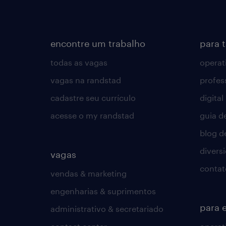
encontre um trabalho
para 
todas as vagas
operat
vagas na randstad
profes
cadastre seu currículo
digital
acesse o my randstad
guia d
blog d
divers
vagas
contat
vendas & marketing
engenharias & suprimentos
para 
administrativo & secretariado