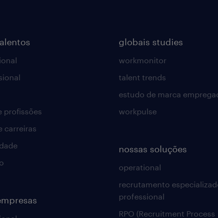
talentos
globais studies
ional
workmonitor
sional
talent trends
estudo de marca emprega
e profissões
workpulse
e carreiras
idade
nossas soluções
o
operational
recrutamento especializad
professional
empresas
RPO (Recruitment Process