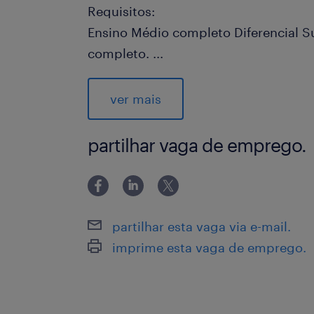
Requisitos:
Ensino Médio completo Diferencial S
completo.
...
Possuir experiência em transportador
Contar com conhecimento em excel i
ver mais
avançado.
partilhar vaga de emprego.
Informações da empresa: No Mercad
estoque de nossos vendedores e ent
nossos compradores, melhorando su
plataforma. Em um mundo em consta
partilhar esta vaga via e-mail.
capacidade para entregar rapidamen
imprime esta vaga de emprego.
comprados através do Mercado Livre
para competir. Faça parte da equipe 
logística na América Latina, oferec