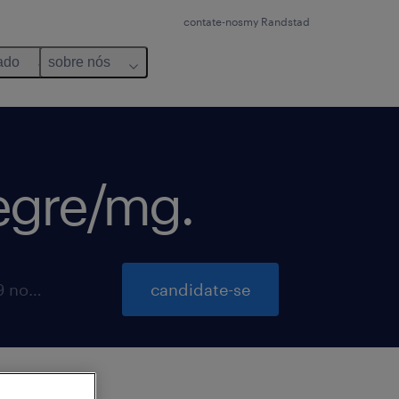
contate-nos
my Randstad
ado
sobre nós
legre/mg.
inscrições para essa vaga até 19 novembro 2026
candidate-se