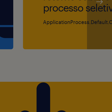
processo seleti
ApplicationProcess.Default.