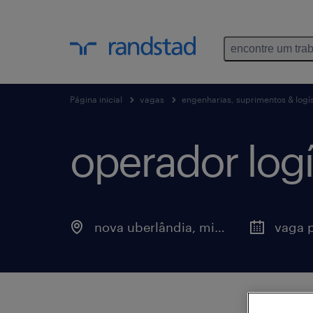
encontre um tra
Página inicial
vagas
engenharias, suprimentos & logís
operador logí
nova uberlândia, minas gerais