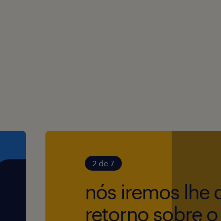
rs locais e regionais,
a + 1 domingo por mês).
rs
competitivo, mas aqui
zado acelerado e
air da operação básica e
2 de 7
ica, seu lugar é aqui!
nós iremos lhe 
retorno sobre o