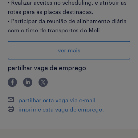
• Realizar aceites no scheduling, e atribuir as
rotas para as placas destinadas.
• Participar da reunião de alinhamento diária
com o time de transportes do Meli.
...
• Realizar o controle de presença dos
motoristas.
ver mais
• Mapear riscos de No Show e validar outras
possibilidades para realização das rotas
partilhar vaga de emprego.
pendentes de serem emplacadas.
• Acompanhar e gerir os motoristas nas
ocorrências durante o processo de
partilhar esta vaga via e-mail.
carregamento ( aduana, pacotes invertidos,
imprime esta vaga de emprego.
entrega de high valor, movimentação de
volumoso);
• Ofertar rotas para os motoristas e apurar a