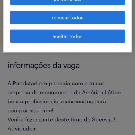
código da vaga
recusar todos
eTalent_JP-182570
aceitar todos
informações da vaga
A Randstad em parceria com a maior
empresa de e-commerce da América Látina
busca profissionais apaixonados para
compor seu time!
Venha fazer parte deste time de Sucesso!
Atividades: