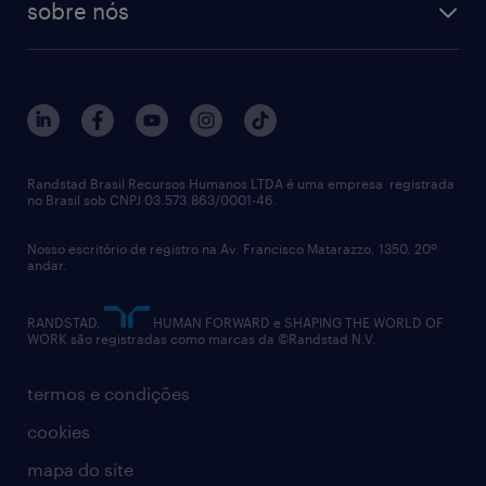
sobre nós
aquisição de talentos
recrutamento & gestão do talento temporário
sobre nós
gestão de talentos
outplacement
trabalhe conosco
notícias de rh
digital
imprensa
talent advisory services
políticas corporativas
Randstad Brasil Recursos Humanos LTDA é uma empresa registrada
no Brasil sob CNPJ 03.573.863/0001-46.
diversidade
Nosso escritório de registro na Av. Francisco Matarazzo, 1350, 20º
relatório anual
andar.
contato
RANDSTAD,
HUMAN FORWARD e SHAPING THE WORLD OF
WORK são registradas como marcas da ©Randstad N.V.
termos e condições
cookies
mapa do site