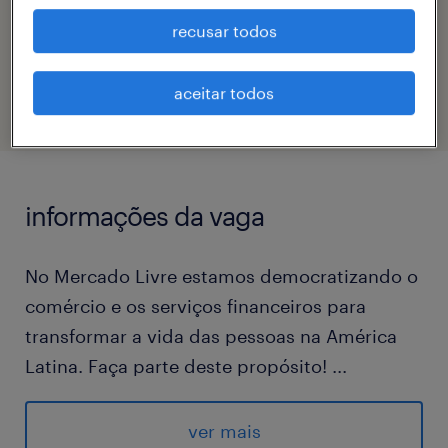
recusar todos
código da vaga
eTalent_JP-183298
aceitar todos
informações da vaga
No Mercado Livre estamos democratizando o
comércio e os serviços financeiros para
transformar a vida das pessoas na América
Latina. Faça parte deste propósito!
...
No Mercado Envios administramos o estoque
de nossos vendedores e entregamos os
ver mais