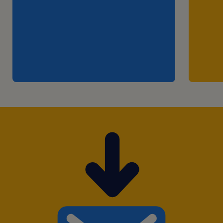
indicadores de performance da unidade.
Garantir a fluidez nos processos de
expedição atuando em parceria com a área
de transporte interno.
Propor ações de melhoria contínua,
buscando diariamente novas formas de
otimizar as operações, garantindo o
cumprimento das políticas de segurança e
prevenção de acidentes.
Monitoramento do desenvolvimento das
rotas dos motoristas.
Requisitos:
Ensino Superior - completo ou cursando;
Ser dinâmico e ter facilidade para aprender;