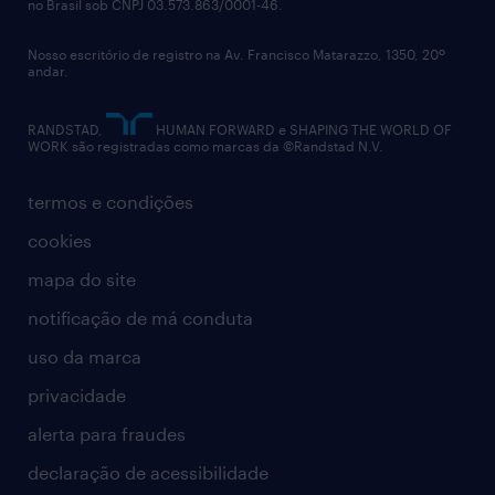
no Brasil sob CNPJ 03.573.863/0001-46.
diversidade
Nosso escritório de registro na Av. Francisco Matarazzo, 1350, 20º
relatório anual
andar.
contato
RANDSTAD,
HUMAN FORWARD e SHAPING THE WORLD OF
WORK são registradas como marcas da ©Randstad N.V.
termos e condições
cookies
mapa do site
notificação de má conduta
uso da marca
privacidade
alerta para fraudes
declaração de acessibilidade