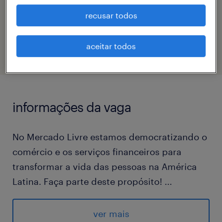
recusar todos
código da vaga
eTalent_JP-180792
aceitar todos
informações da vaga
No Mercado Livre estamos democratizando o
comércio e os serviços financeiros para
transformar a vida das pessoas na América
Latina. Faça parte deste propósito!
...
No Mercado Envios administramos o estoque
de nossos vendedores e entregamos os
ver mais