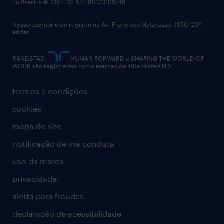
no Brasil sob CNPJ 03.573.863/0001-46.
diversidade
Nosso escritório de registro na Av. Francisco Matarazzo, 1350, 20º
relatório anual
andar.
contato
RANDSTAD,
HUMAN FORWARD e SHAPING THE WORLD OF
WORK são registradas como marcas da ©Randstad N.V.
termos e condições
cookies
mapa do site
notificação de má conduta
uso da marca
privacidade
alerta para fraudes
declaração de acessibilidade