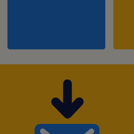
Garantir assiduidade diária dos motoristas.
Realizar o Monitoramento e report da
performance dos drivers.
Captação de novos entregadores.
Garantir as rotinas de Checklist de Frota.
Realizar rotinas de atualizações na plataforma
VEC Fleet (TDD / Check Lists / CNH / Exame
Toxicológico.
Garantir a meta de disponibilidade e
utilização da Frota Fixa.
Organizar as Ações "ver e agir" para os
desvios e oportunidades mapeadas nos
indicadores.
Requisitos: