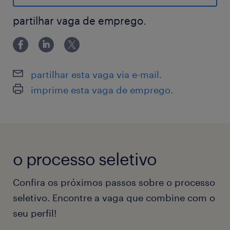
produtos aos nossos compradores,
melhorando sua experiência em nossa
partilhar vaga de emprego.
plataforma. Em um mundo em constante
evolução, nossa capacidade para entregar
rapidamente os produtos que são comprados
partilhar esta vaga via e-mail.
através do Mercado Livre tornou-se um
imprime esta vaga de emprego.
requisito para competir. Faça parte da equipe
que está liderando a logística na América
Latina, oferecendo soluções customizadas de
classe mundial e integrando carriers locais e
o processo seletivo
regionais, através de um comércio que não
reconhece fronteiras.
Confira os próximos passos sobre o processo
Imagine você empreendendo projetos
seletivo. Encontre a vaga que combine com o
desafiadores, dinâmicos e inovadores, e
seu perfil!
sendo responsável por: