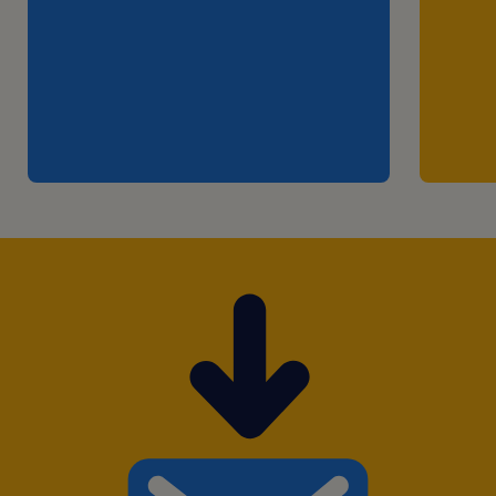
- Propor ações de melhoria contínua,
buscando diariamente novas formas de
otimizar as operações, garantindo o
cumprimento das políticas de segurança e
prevenção de acidentes.
Horario: 13:00 as 22:43
Requisitos:
Ensino Superior em curso ou concluído na
área ou correlatadas será um diferencial.
Conhecimento intermediário em ferramentas
como Google Sheets ou conhecimento
(microsoft)
Analise de indicadores;
Gestão de pessoas;
Vivencia com operacional;