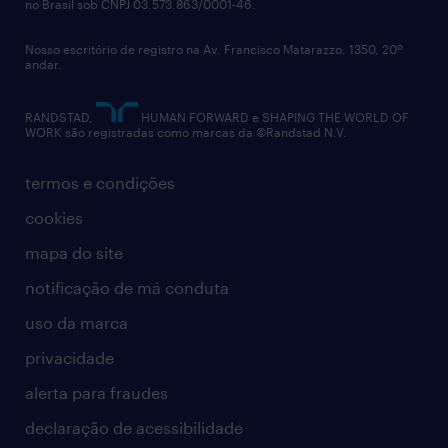
no Brasil sob CNPJ 03.573.863/0001-46.
diversidade
Nosso escritório de registro na Av. Francisco Matarazzo, 1350, 20º
relatório anual
andar.
contato
RANDSTAD,
HUMAN FORWARD e SHAPING THE WORLD OF
WORK são registradas como marcas da ©Randstad N.V.
termos e condições
cookies
mapa do site
notificação de má conduta
uso da marca
privacidade
alerta para fraudes
declaração de acessibilidade