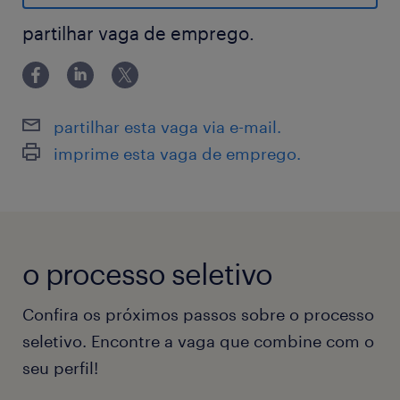
PLR
Vale Alimentação
partilhar vaga de emprego.
Refeitório no local
Seguro de vida
Parcerias de desconto
partilhar esta vaga via e-mail.
Cuidado: assistência profissional e
imprime esta vaga de emprego.
confidencial para problemas
Requisitos :
Médio Completo
o processo seletivo
Experiência com Ponte Rolante.
Horario :
Confira os próximos passos sobre o processo
seletivo. Encontre a vaga que combine com o
6x2 OU 6x1 - Manhã/Tarde/Noite e
seu perfil!
Madrugada