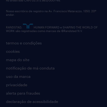
no Brasil sob CNPJ 03.573.863/0001-46.
diversidade
Nosso escritório de registro na Av. Francisco Matarazzo, 1350, 20º
relatório anual
andar.
contato
RANDSTAD,
HUMAN FORWARD e SHAPING THE WORLD OF
WORK são registradas como marcas da ©Randstad N.V.
termos e condições
cookies
mapa do site
notificação de má conduta
uso da marca
privacidade
alerta para fraudes
declaração de acessibilidade