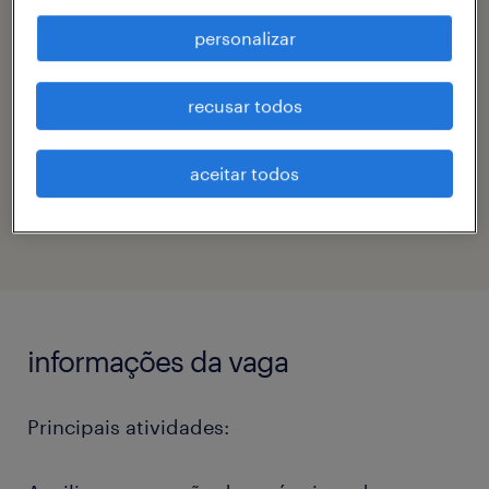
engenharias, suprimentos & logística
personalizar
contato
recusar todos
maria balassoni
código da vaga
aceitar todos
eTalent_JP-184059
informações da vaga
Principais atividades: