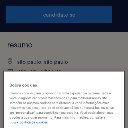
candidate-se
resumo
são paulo, são paulo
R$1,501 - R$2,500 por mês
permanente
Sobre cookies
Usamos cookies para proporcionar uma experiência personalizada a
você, diagnosticar problemas técnicos e para melhorar nosso site.
Também os usamos cookies para oferecer a você informações mais
vagas disponíveis
relevantes nas pesquisas. Você pode aceitá-los ou recusá-los, ou clicar
em “personalizar” para especificar sua escolha. Você pode alterar suas
1
opções a qualquer momento. Para mais informações, consulte a
nossa
política de cookies.
especialidade