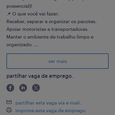
presencial)!
📌 O que você vai fazer:
Receber, separar e organizar os pacotes.
Apoiar motoristas e transportadoras.
Manter o ambiente de trabalho limpo e
organizado.
...
📝 Requisitos:
Ensino Fundamental Completo
ver mais
Maior de 18 anos (com reservista)
Disponibilidade para trabalhar em escala 5x2
partilhar vaga de emprego.
(folgas alternadas)
Sem necessidade de experiência!
💸 Salário + R$124,00 Bonificação Mensal e
partilhar esta vaga via e-mail.
adicional noturno;
imprime esta vaga de emprego.
🎁 Benefícios: