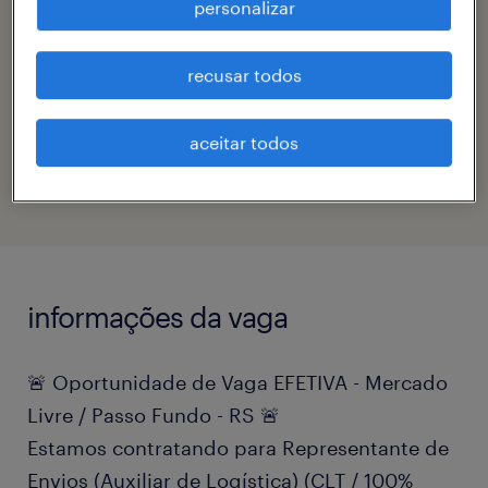
personalizar
contato
viviane lima
recusar todos
código da vaga
aceitar todos
eTalent_JP-183383
informações da vaga
🚨 Oportunidade de Vaga EFETIVA - Mercado
Livre / Passo Fundo - RS 🚨
Estamos contratando para Representante de
Envios (Auxiliar de Logística) (CLT / 100%