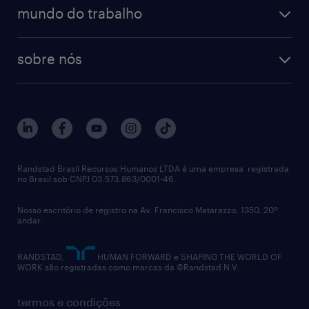
operational
estudo de marca empregadora
soluções
contato
tecnologia da informação
mundo do trabalho
recrutamento especializado - professional
workpulse
contato
tecnologia no rh
RPO (Recruitment Process Outsourcing)
sobre nós
aquisição de talentos
recrutamento & gestão do talento temporário
sobre nós
gestão de talentos
outplacement
trabalhe conosco
notícias de rh
digital
imprensa
talent advisory services
políticas corporativas
Randstad Brasil Recursos Humanos LTDA é uma empresa registrada
no Brasil sob CNPJ 03.573.863/0001-46.
diversidade
Nosso escritório de registro na Av. Francisco Matarazzo, 1350, 20º
relatório anual
andar.
contato
RANDSTAD,
HUMAN FORWARD e SHAPING THE WORLD OF
WORK são registradas como marcas da ©Randstad N.V.
termos e condições