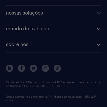
professional
guia de profissões
recursos humanos
workmonitor
digital
blog de carreiras
finanças & contabilidade
nossas soluções
talent trends
enterprise
diversidade
bancos & seguradoras
operational
estudo de marca empregadora
soluções
contato
tecnologia da informação
mundo do trabalho
recrutamento especializado - professional
workpulse
contato
tecnologia no rh
RPO (Recruitment Process Outsourcing)
sobre nós
aquisição de talentos
recrutamento & gestão do talento temporário
sobre nós
gestão de talentos
outplacement
trabalhe conosco
notícias de rh
digital
imprensa
talent advisory services
políticas corporativas
Randstad Brasil Recursos Humanos LTDA é uma empresa registrada
no Brasil sob CNPJ 03.573.863/0001-46.
diversidade
Nosso escritório de registro na Av. Francisco Matarazzo, 1350, 20º
relatório anual
andar.
contato