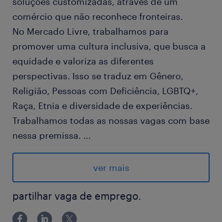
soluções customizadas, através de um
comércio que não reconhece fronteiras.
No Mercado Livre, trabalhamos para
promover uma cultura inclusiva, que busca a
equidade e valoriza as diferentes
perspectivas. Isso se traduz em Gênero,
Religião, Pessoas com Deficiência, LGBTQ+,
Raça, Etnia e diversidade de experiências.
Trabalhamos todas as nossas vagas com base
nessa premissa.
...
Representante de Envios I (Auxiliar de
Logística)
ver mais
Imagine você empreendendo projetos
desafiadores, dinâmicos e inovadores, e
partilhar vaga de emprego.
sendo responsável por: