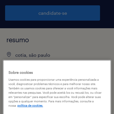
candidate-se
resumo
cotia, são paulo
R$1,501 - R$2,500 por mês
temporário
Sobre cookies
Usamos cookies para proporcionar uma experiência personalizada a
você, diagnosticar problemas técnicos e para melhorar nosso site.
Também os usamos cookies para oferecer a você informações mais
relevantes nas pesquisas. Você pode aceitá-los ou recusá-los, ou clicar
vagas disponíveis
em “personalizar” para especificar sua escolha. Você pode alterar suas
opções a qualquer momento. Para mais informações, consulte a
5
nossa
política de cookies.
especialidade