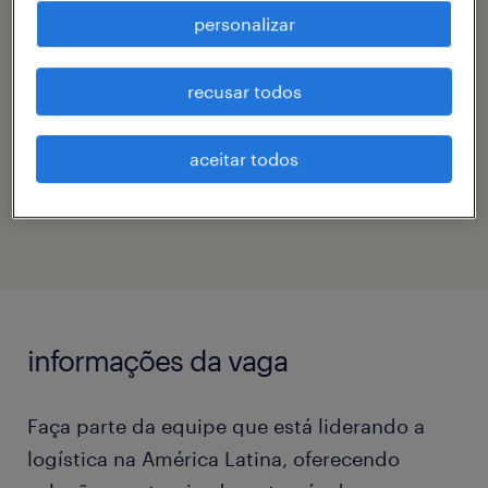
engenharias, suprimentos & logística
personalizar
contato
recusar todos
maria balassoni
aceitar todos
código da vaga
eTalent_JP-177137
informações da vaga
Faça parte da equipe que está liderando a
logística na América Latina, oferecendo