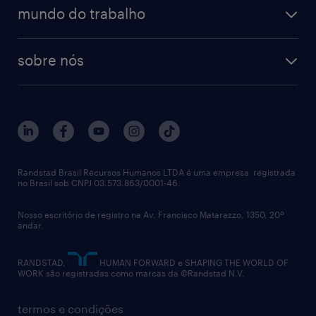
operational
estudo de marca empregadora
soluções
contato
tecnologia da informação
mundo do trabalho
recrutamento especializado - professional
workpulse
contato
tecnologia no rh
RPO (Recruitment Process Outsourcing)
sobre nós
aquisição de talentos
recrutamento & gestão do talento temporário
sobre nós
gestão de talentos
outplacement
trabalhe conosco
notícias de rh
digital
imprensa
talent advisory services
políticas corporativas
Randstad Brasil Recursos Humanos LTDA é uma empresa registrada
no Brasil sob CNPJ 03.573.863/0001-46.
diversidade
Nosso escritório de registro na Av. Francisco Matarazzo, 1350, 20º
relatório anual
andar.
contato
RANDSTAD,
HUMAN FORWARD e SHAPING THE WORLD OF
WORK são registradas como marcas da ©Randstad N.V.
termos e condições