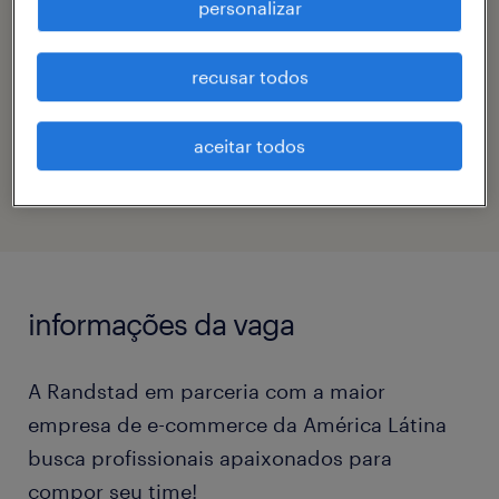
personalizar
contato
fernando gomes
recusar todos
código da vaga
aceitar todos
eTalent_JP-180926
informações da vaga
A Randstad em parceria com a maior
empresa de e-commerce da América Látina
busca profissionais apaixonados para
compor seu time!