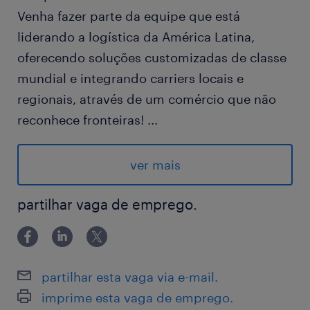
Venha fazer parte da equipe que está
liderando a logística da América Latina,
oferecendo soluções customizadas de classe
mundial e integrando carriers locais e
regionais, através de um comércio que não
reconhece fronteiras!
...
Oferecemos fretado para as regiões de:
ver mais
Taboão da Serra/ Campo Limpo/ Embu das
Artes/ Capão Redondo/ Itapecerica da Serra
partilhar vaga de emprego.
Venha fazer parte deste time de Sucesso!
Atividades:
Garantir que todos os produtos que chegam
partilhar esta vaga via e-mail.
ao nosso centro de distribuição sejam
imprime esta vaga de emprego.
recebidos, embalados e etiquetados,