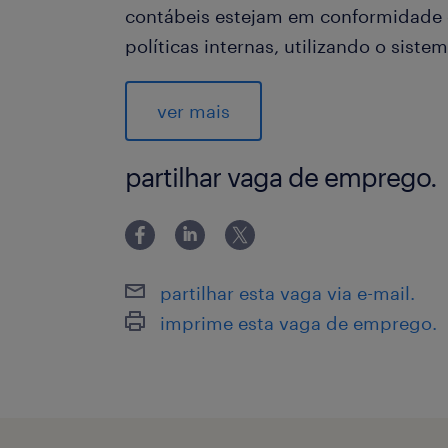
contábeis estejam em conformidade 
políticas internas, utilizando o siste
Liderança e Interface: Atuar de forma
ver mais
problemas complexos e na integração
produção e finanças.
partilhar vaga de emprego.
Requisitos e Qualificações
Formação e Experiência:
partilhar esta vaga via e-mail.
Ensino Superior Completo em Ciênci
imprime esta vaga de emprego.
Administração de Empresas.
Experiência consolidada (03 a 05 ano
preferencialmente com vivência em a