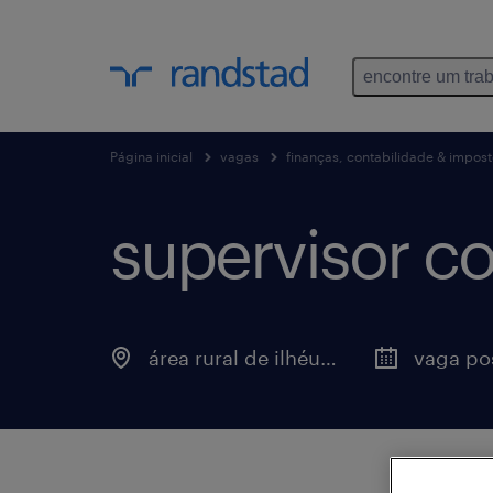
encontre um tra
Página inicial
vagas
finanças, contabilidade & impos
supervisor co
área rural de ilhéus, bahia