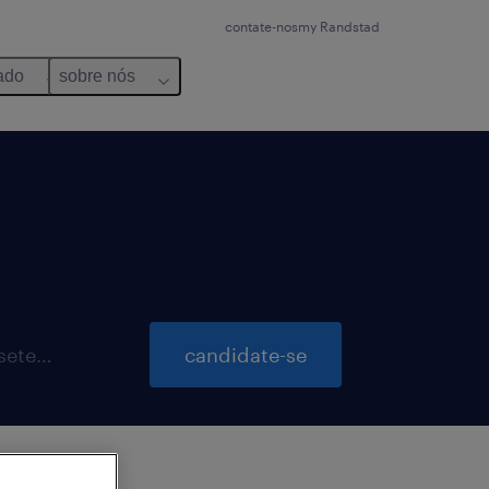
contate-nos
my Randstad
ado
sobre nós
inscrições para essa vaga até 30 setembro 2026
candidate-se