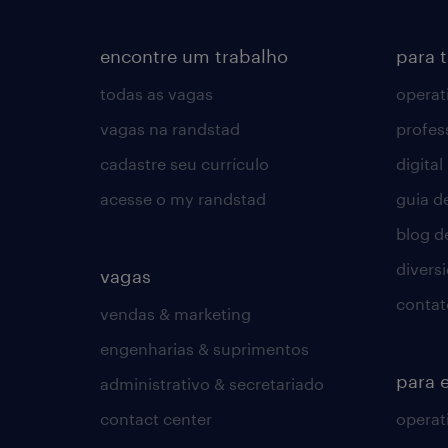
encontre um trabalho
para 
todas as vagas
operat
vagas na randstad
profes
cadastre seu currículo
digital
acesse o my randstad
guia d
blog d
divers
vagas
contat
vendas & marketing
engenharias & suprimentos
para 
administrativo & secretariado
contact center
operat