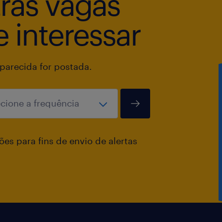
tras vagas
 interessar
arecida for postada.
es para fins de envio de alertas