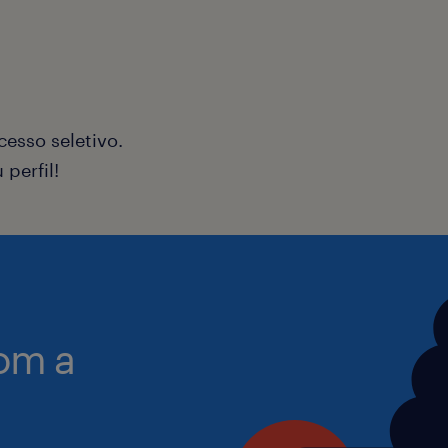
Sólidos conhecimentos em custos ind
estoque e Capex.
Conhecimentos Técnicos:
esso seletivo.
perfil!
Domínio do sistema SAP (módulos fin
Inglês Nível Intermediário (capacidad
relatórios e reuniões eventuais).
om a
Pacote Office Avançado e domínio de
relatórios e indicadores.