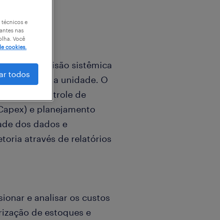
 técnicos e
antes nas
olha. Você
de cookies.
analítico e visão sistêmica
ar todos
nceira de nossa unidade. O
al para o controle de
 (Capex) e planejamento
ade dos dados e
toria através de relatórios
ionar e analisar os custos
orização de estoques e