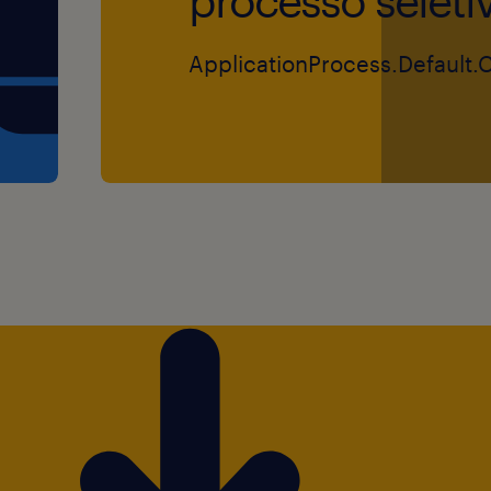
processo seleti
ApplicationProcess.Default.