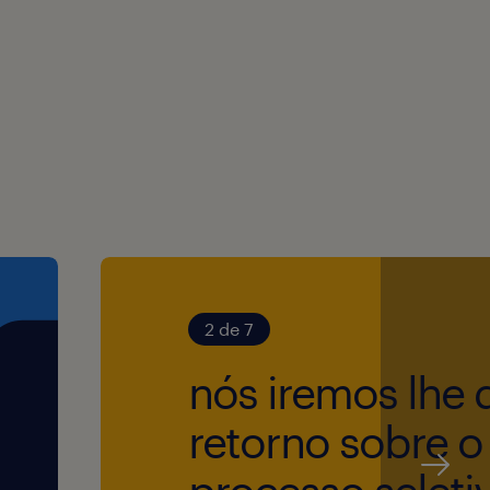
ustriais, gestão de
anceiros/custos).
e para leitura de manuais,
2 de 7
nós iremos lhe 
 Power BI para geração de
retorno sobre o