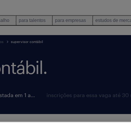
balho
para talentos
para empresas
estudos de merc
tos
supervisor contábil
ntábil.
vaga postada em 1 abril 2026