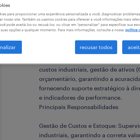
okies
a
ies para proporcionar uma experiência personalizada a você, diagnosticar problemas
ar nosso site. Também os usamos cookies para oferecer a você informações mais relev
ocê pode aceitá-los ou recusá-los, ou clicar em “personalizar” para especificar sua esc
r suas opções a qualquer momento. Para mais informações, consulte a nossa
política 
Buscamos um profissional com perfil 
nalizar
recusar todos
aceit
para liderar a gestão contábil e fina
Supervisor Contábil será o ponto foc
custos industriais, gestão de ativos
orçamentário, garantindo a acuracid
fornecendo suporte estratégico à dire
e indicadores de performance.
Principais Responsabilidades
Gestão de Custos e Estoque: Supervis
industriais, garantindo a correta val