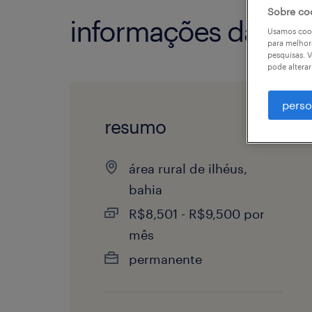
Sobre co
informações da vag
Usamos cook
para melhor
pesquisas. V
pode altera
perso
resumo
área rural de ilhéus,
bahia
R$8,501 - R$9,500 por
mês
permanente