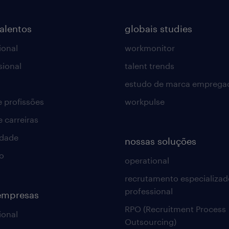
talentos
globais studies
ional
workmonitor
sional
talent trends
estudo de marca emprega
e profissões
workpulse
e carreiras
idade
nossas soluções
o
operational
recrutamento especializad
professional
empresas
RPO (Recruitment Process
ional
Outsourcing)