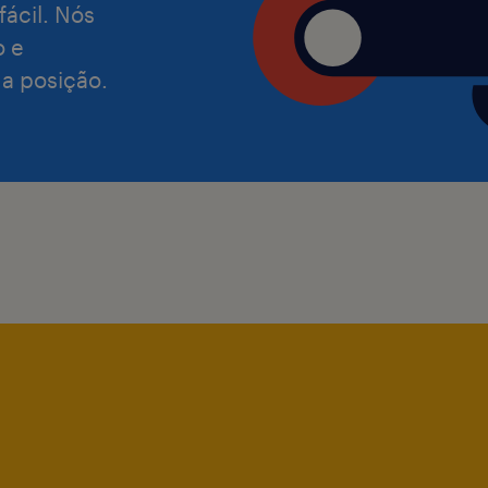
fácil. Nós
o e
 a posição.