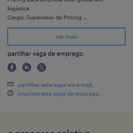
logística
Cargo: Supervisor de Pricing
...
Tipo de contrato: Efetivo - CLT
Modalidade De trabalho: Híbrido (3x
ver mais
presencial - 2x Remoto) - Com flexibilidade
Horário de trabalho: Seg - Sex: 09:00 as
partilhar vaga de emprego.
18:00 (Flexível)
Local de trabalho: Jandira - SP
Salário : A/C
partilhar esta vaga via e-mail.
Benefícios:
imprime esta vaga de emprego.
Bônus anual de 10% do salário/ano
Assistência médica (Unimed)
Refeição no local
Vale Transporte.