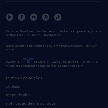
sobre nós
gestão de talentos
outplacement
trabalhe conosco
notícias de rh
digital
imprensa
talent advisory services
políticas corporativas
Randstad Brasil Recursos Humanos LTDA é uma empresa registrada
no Brasil sob CNPJ 03.573.863/0001-46.
diversidade
Nosso escritório de registro na Av. Francisco Matarazzo, 1350, 20º
relatório anual
andar.
contato
RANDSTAD,
HUMAN FORWARD e SHAPING THE WORLD OF
WORK são registradas como marcas da ©Randstad N.V.
termos e condições
cookies
mapa do site
notificação de má conduta