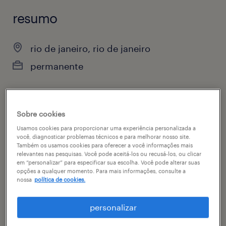
resumo
rio de janeiro, rio de janeiro
permanente
vagas disponíveis
Sobre cookies
2
Usamos cookies para proporcionar uma experiência personalizada a
você, diagnosticar problemas técnicos e para melhorar nosso site.
especialidade
Também os usamos cookies para oferecer a você informações mais
relevantes nas pesquisas. Você pode aceitá-los ou recusá-los, ou clicar
engenharias, suprimentos & logística
em “personalizar” para especificar sua escolha. Você pode alterar suas
opções a qualquer momento. Para mais informações, consulte a
nossa
política de cookies.
contato
daiane santos da silva nascimento
personalizar
código da vaga