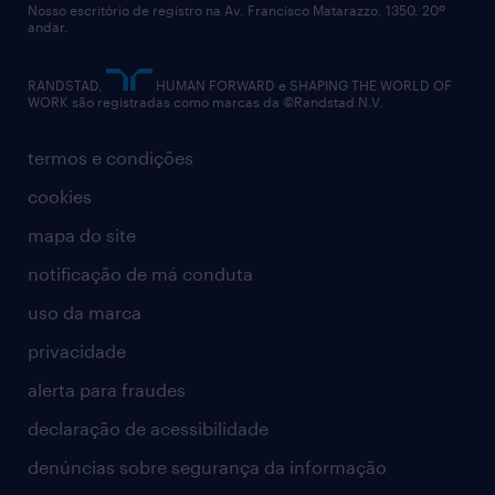
Nosso escritório de registro na Av. Francisco Matarazzo, 1350, 20º
relatório anual
andar.
contato
RANDSTAD,
HUMAN FORWARD e SHAPING THE WORLD OF
WORK são registradas como marcas da ©Randstad N.V.
termos e condições
cookies
mapa do site
notificação de má conduta
uso da marca
privacidade
alerta para fraudes
declaração de acessibilidade
denúncias sobre segurança da informação