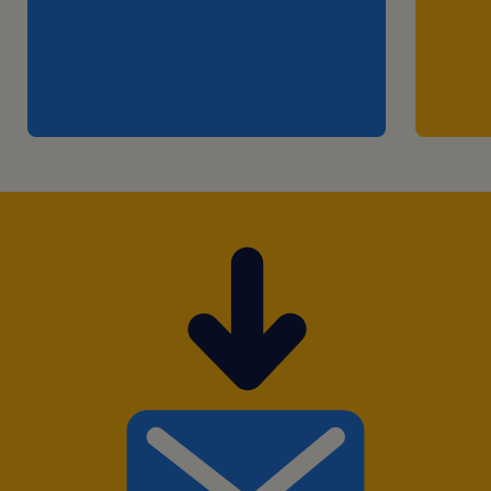
semanal.
Requisitos:
Possuir formação superior completa em
Administração de Empresas, Logística,
Qualidade ou áreas correlatas.
Ter experiência em posições similares em
cargos de gestão de pessoas e
conhecimentos sobre o pacote Office e
Google Sheets.
Possuir experiência com análise de dados e
ferramentas de IA
Possuir veículo proprio
Estar disponível para atuação presencial, com
flexibilidade de horário para atuação em