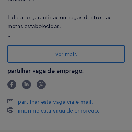
Liderar e garantir as entregas dentro das
metas estabelecidas;
...
Interface com pares, capaz de trazer inputs,
análise de KPIs operacionais do
ver mais
Crossdocking, elaborar planos de ação para
melhoria dos indicadores;
partilhar vaga de emprego.
Participar ativamente de auditorias e ser
agente de transformação, liderando o
partilhar esta vaga via e-mail.
processo de internalização da cultura e DNA
imprime esta vaga de emprego.
MELI;