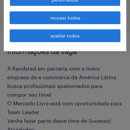
eTalent_JP-183288
recusar todos
aceitar todos
informações da vaga
A Randstad em parceria com a maior
empresa de e-commerce da América Látina
busca profissionais apaixonados para
compor seu time!
O Mercado Livre está com oportunidade para
Team Leader
Venha fazer parte deste time de Sucesso!
Atividades: