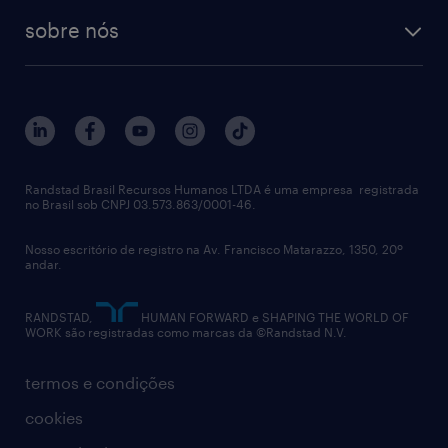
tecnologia no rh
RPO (Recruitment Process Outsourcing)
sobre nós
aquisição de talentos
recrutamento & gestão do talento temporário
sobre nós
gestão de talentos
outplacement
trabalhe conosco
notícias de rh
digital
imprensa
talent advisory services
políticas corporativas
Randstad Brasil Recursos Humanos LTDA é uma empresa registrada
no Brasil sob CNPJ 03.573.863/0001-46.
diversidade
Nosso escritório de registro na Av. Francisco Matarazzo, 1350, 20º
relatório anual
andar.
contato
RANDSTAD,
HUMAN FORWARD e SHAPING THE WORLD OF
WORK são registradas como marcas da ©Randstad N.V.
termos e condições
cookies