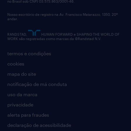
no Brasil sob CNPJ 03.573.863/0001-46.
diversidade
O Mercado Livre não faz contato oferecendo
oportunidades em troca de pagamento de
Nosso escritório de registro na Av. Francisco Matarazzo, 1350, 20º
relatório anual
andar.
dinheiro. Você tem acesso a todas as
contato
oportunidades abertas no nosso site de
RANDSTAD,
HUMAN FORWARD e SHAPING THE WORLD OF
WORK são registradas como marcas da ©Randstad N.V.
carreiras. Caso receba pedidos de dinheiro,
desconfie!
termos e condições
cookies
mapa do site
notificação de má conduta
uso da marca
privacidade
alerta para fraudes
declaração de acessibilidade