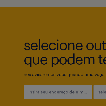
selecione ou
que podem te
nós avisaremos você quando uma vaga p
enviar