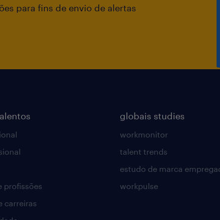
es para fins de envio de alertas
talentos
globais studies
ional
workmonitor
sional
talent trends
estudo de marca emprega
e profissões
workpulse
e carreiras