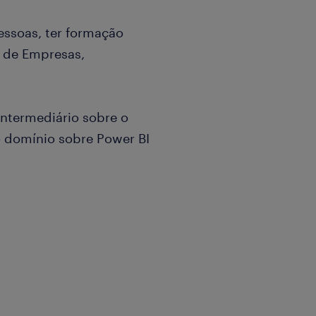
essoas, ter formação
 de Empresas,
ntermediário sobre o
o domínio sobre Power BI
e melhoria contínua,
 desejável Yellow Belt;