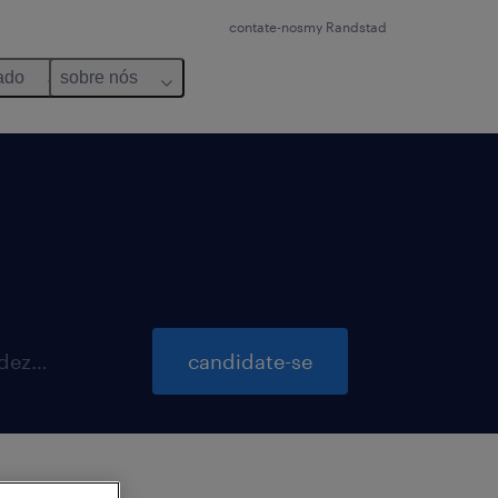
contate-nos
my Randstad
ado
sobre nós
inscrições para essa vaga até 16 dezembro 2026
candidate-se