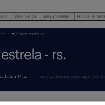
balho
para talentos
para empresas
estudos de merc
tica
team leader - estrela - rs
estrela - rs.
vaga postada em 17 junho 2026