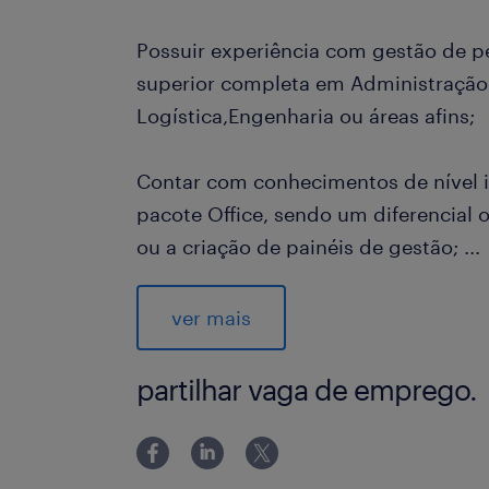
Possuir experiência com gestão de p
superior completa em Administração
Logística,Engenharia ou áreas afins;
Contar com conhecimentos de nível i
pacote Office, sendo um diferencial 
ou a criação de painéis de gestão;
...
Experiência em rotinas de operações 
ver mais
entendimento de metodologias ágeis,
partilhar vaga de emprego.
Ter flexibilidade de horário.