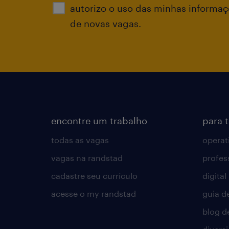
autorizo o uso das minhas informaçõ
de novas vagas.
encontre um trabalho
para 
todas as vagas
operat
vagas na randstad
profes
cadastre seu currículo
digital
acesse o my randstad
guia d
blog d