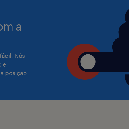
om a
fácil. Nós
o e
 a posição.