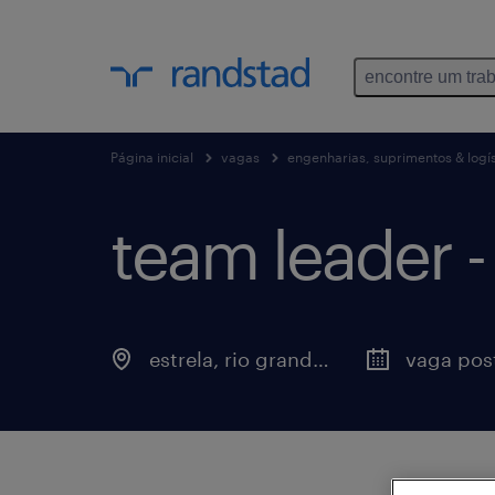
encontre um tra
Página inicial
vagas
engenharias, suprimentos & logís
team leader - 
estrela, rio grande do sul