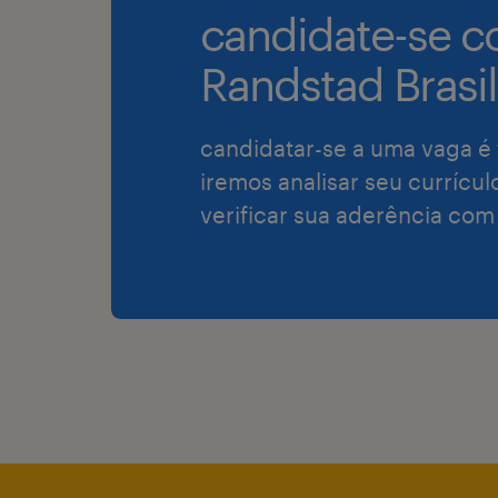
candidate-se c
Randstad Brasil
candidatar-se a uma vaga é 
iremos analisar seu currícul
verificar sua aderência com