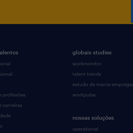
talentos
globais studies
ional
workmonitor
sional
talent trends
estudo de marca emprega
e profissões
workpulse
e carreiras
idade
nossas soluções
o
operational