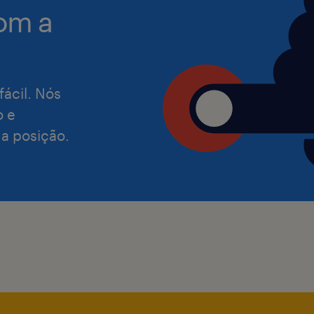
om a
Nós lhe propomos:
Ser parte de uma empresa com espír
fácil. Nós
adoramos pensar grande e em longo 
o e
 a posição.
Ser protagonista de seu desenvolv
oportunidades, aprendizagem, cresc
projetos desafiadores.
Compartilhar e aprender em equipe,
profissionais e especialistas.
Um excelente clima de trabalho, com
você viver uma grande experiência. :