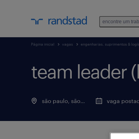
encontre um tra
Página inicial
vagas
engenharias, suprimentos & logís
team leader (l
são paulo, são paulo