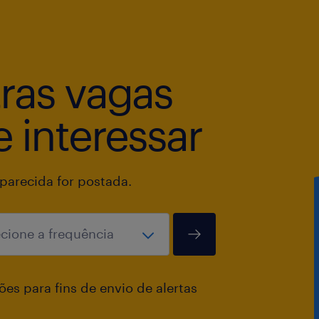
O Mercado Livre não faz contato of
troca de pagamento de dinheiro. Voc
tras vagas
oportunidades abertas no nosso site 
pedidos de dinheiro, desconfie!
 interessar
arecida for postada.
es para fins de envio de alertas