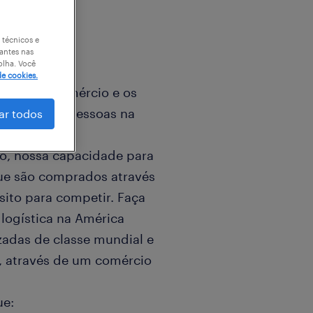
 técnicos e
antes nas
olha. Você
de cookies.
zando o comércio e os
r a vida das pessoas na
ar todos
pósito!
, nossa capacidade para
ue são comprados através
sito para competir. Faça
 logística na América
zadas de classe mundial e
s, através de um comércio
ue: