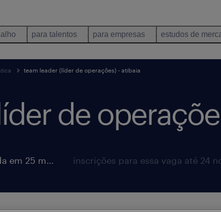
balho
para talentos
para empresas
estudos de merc
tica
team leader (líder de operações) - atibaia
íder de operações)
vaga postada em 25 maio 2026