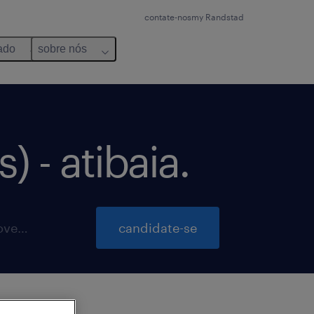
contate-nos
my Randstad
ado
sobre nós
 - atibaia.
inscrições para essa vaga até 24 novembro 2026
candidate-se