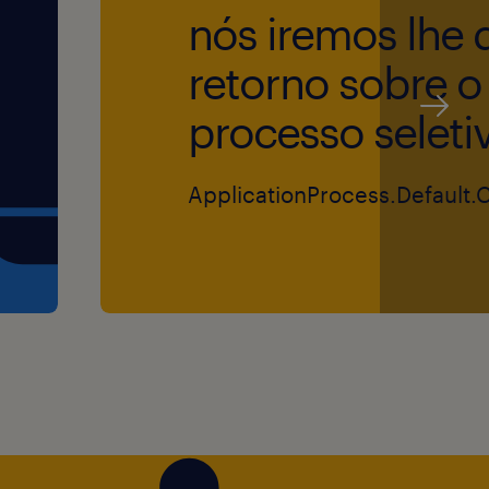
nós iremos lhe 
retorno sobre o
processo seleti
ito empreendedor, na qual
prazo.
ApplicationProcess.Default.
imento em um ambiente de
imento, expansão e
 com excelentes
 todo o necessário para
)