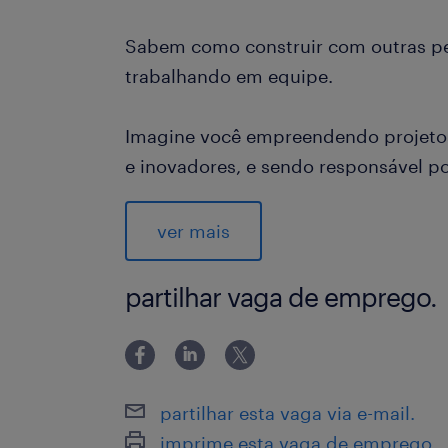
Sabem como construir com outras p
trabalhando em equipe.
Imagine você empreendendo projetos
e inovadores, e sendo responsável p
Gerir indicadores e rotinas com orga
urgência, monitorar KPIs e KAIs, cum
ver mais
operacionais, controlar produtividad
comunicação com áreas internas.
partilhar vaga de emprego.
Analisar dados e conduzir decisões, id
propor e acompanhar planos de ação
Liderar a equipe, promovendo um óti
garantindo suporte total à operação.
partilhar esta vaga via e-mail.
Identificar oportunidades de melhori
imprime esta vaga de emprego.