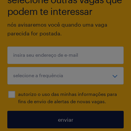
Ter experiência prévia em Supply Chain,
podem te interessar
logística e/ou transportes.
nós avisaremos você quando uma vaga
parecida for postada.
Liderar pessoas, comunicar com segurança,
clareza e conhecimento de causa.
Possuir disponibilidade para atuar no horário
das 00h às 07h20 em escala 6x1.
Operação localizada em Morro da
autorizo o uso das minhas informações para
Fumaça/SC.
fins de envio de alertas de novas vagas.
Nós lhe propomos:
enviar
Ser parte de uma empresa com espírito