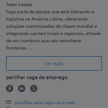
Team Leader
Faça parte da equipe que está liderando a
logística na América Latina, oferecendo
soluções customizadas de classe mundial e
integrando carriers locais e regionais, através
de um comércio que não reconhece
fronteiras.
...
Temos um desafio para as pessoas que:
ver mais
Vibram energia empreendedora: são movidas
pela curiosidade, nunca desistem e estão
partilhar vaga de emprego.
focadas em superar seus próprios limites.
Dão o máximo, porque adoram trabalhar com
partilhar esta vaga via e-mail.
compromisso e dedicação.