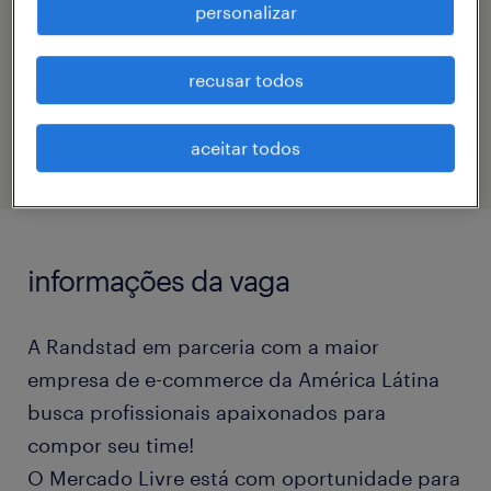
personalizar
bruna larissa da silva
recusar todos
código da vaga
eTalent_JP-181018
aceitar todos
informações da vaga
A Randstad em parceria com a maior
empresa de e-commerce da América Látina
busca profissionais apaixonados para
compor seu time!
O Mercado Livre está com oportunidade para