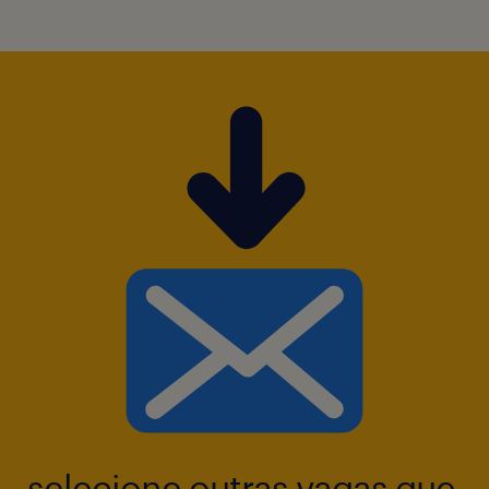
liderando planos de melhoria junto ao time e
interfaces.
Garantir que regras de segurança
estabelecidas para as operações sejam
cumpridas, buscando evolução constante
nos temas que garantem a segurança dos
colaboradores próprios e terceiros.
Requisitos:
Possuir formação superior completo em
Administração, Logística, Supply Chain e/ou
áreas correlatas.
selecione outras vagas que