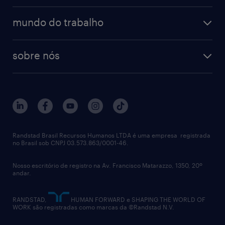
diversidade
bancos & seguradoras
operational
O Mercado Livre não faz contato oferecendo
estudo de marca empregadora
soluções
contato
tecnologia da informação
mundo do trabalho
oportunidades em troca de pagamento de
recrutamento especializado - professional
workpulse
contato
dinheiro. Você tem acesso a todas as
tecnologia no rh
RPO (Recruitment Process Outsourcing)
sobre nós
oportunidades abertas no nosso site de
aquisição de talentos
recrutamento & gestão do talento temporário
carreiras. Caso receba pedidos de dinheiro,
sobre nós
gestão de talentos
outplacement
desconfie!
trabalhe conosco
notícias de rh
digital
imprensa
talent advisory services
políticas corporativas
Randstad Brasil Recursos Humanos LTDA é uma empresa registrada
no Brasil sob CNPJ 03.573.863/0001-46.
diversidade
Nosso escritório de registro na Av. Francisco Matarazzo, 1350, 20º
relatório anual
andar.
contato
RANDSTAD,
HUMAN FORWARD e SHAPING THE WORLD OF
WORK são registradas como marcas da ©Randstad N.V.