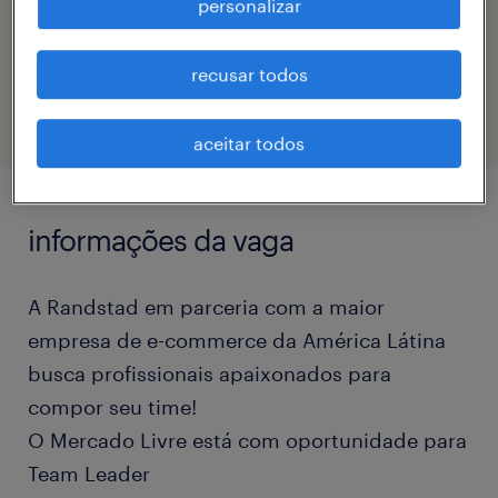
personalizar
código da vaga
eTalent_JP-183185
recusar todos
aceitar todos
informações da vaga
A Randstad em parceria com a maior
empresa de e-commerce da América Látina
busca profissionais apaixonados para
compor seu time!
O Mercado Livre está com oportunidade para
Team Leader