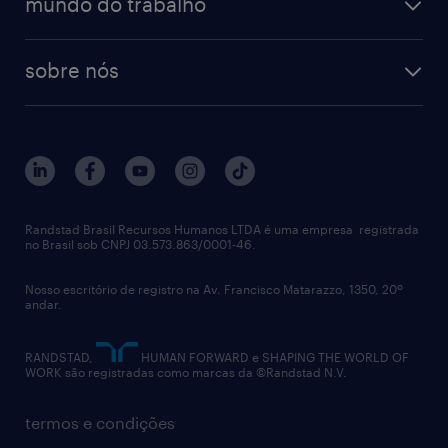
tecnologia da informação
mundo do trabalho
necessário para você viver uma grande
recrutamento especializado - professional
workpulse
contato
experiência. :)
tecnologia no rh
RPO (Recruitment Process Outsourcing)
sobre nós
aquisição de talentos
recrutamento & gestão do talento temporário
O Mercado Livre não faz contato oferecendo
sobre nós
gestão de talentos
outplacement
oportunidades em troca de pagamento de
trabalhe conosco
notícias de rh
digital
dinheiro. Você tem acesso a todas as
imprensa
talent advisory services
oportunidades abertas no nosso site de
políticas corporativas
carreiras. Caso receba pedidos de dinheiro,
Randstad Brasil Recursos Humanos LTDA é uma empresa registrada
no Brasil sob CNPJ 03.573.863/0001-46.
diversidade
desconfie!
Nosso escritório de registro na Av. Francisco Matarazzo, 1350, 20º
relatório anual
andar.
contato
RANDSTAD,
HUMAN FORWARD e SHAPING THE WORLD OF
WORK são registradas como marcas da ©Randstad N.V.
termos e condições