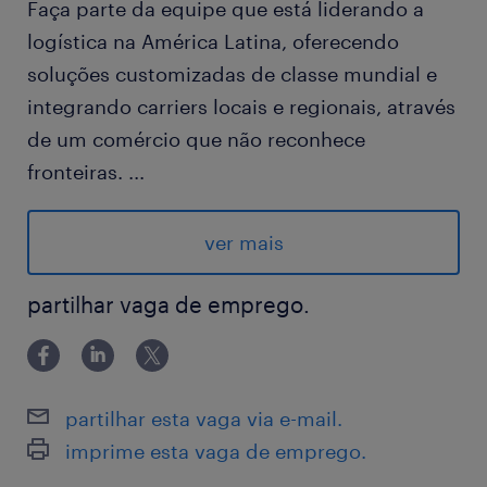
Faça parte da equipe que está liderando a
logística na América Latina, oferecendo
soluções customizadas de classe mundial e
integrando carriers locais e regionais, através
de um comércio que não reconhece
fronteiras.
...
Quais são os desafios da posição?
Organizar o workflow do time, promover set
ver mais
ups debates com o time (análise dos KPis).
Interface com pares, capaz de trazer inputs,
partilhar vaga de emprego.
análise de causa raiz, elaborar planos de
ação. Bem organizado, gestão de processos,
capacidade de priorização e senso de
partilhar esta vaga via e-mail.
urgência. Garantir as entregas dentro do SLA
imprime esta vaga de emprego.
estabelecido, flexível e dinâmico.