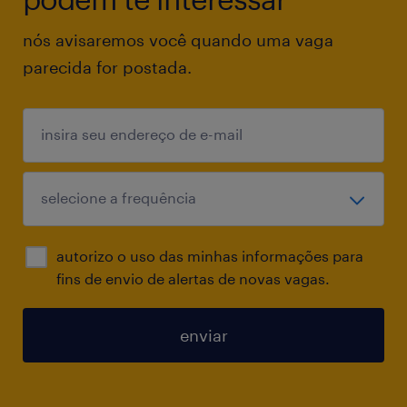
Informações:
nós avisaremos você quando uma vaga
Escala: 5x2 ciclica de 01:30 as 10:48 operando
parecida for postada.
em sistema de rodízio de folgas (ABCD) para
garantir a cobertura aos domingos.
Local: Av. Canaã, Bairro Estrela da Vitória.
Uberaba
Beneficios: Plano de saúde e odontológico
PLR
VT
autorizo o uso das minhas informações para
VR
fins de envio de alertas de novas vagas.
VA
Seguro de vida
enviar
Previdência privada
Auxílio creche
Auxilio farmácia