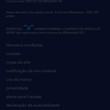
no Brasil sob CNPJ 03.573.863/0001-46.
diversidade
O Mercado Livre não faz contato oferecendo
Nosso escritório de registro na Av. Francisco Matarazzo, 1350, 20º
relatório anual
andar.
oportunidades em troca de pagamento de
contato
dinheiro. Você tem acesso a todas as
RANDSTAD,
HUMAN FORWARD e SHAPING THE WORLD OF
WORK são registradas como marcas da ©Randstad N.V.
oportunidades abertas no nosso site de
carreiras. Caso receba pedidos de dinheiro,
termos e condições
desconfie!
cookies
mapa do site
notificação de má conduta
uso da marca
privacidade
alerta para fraudes
declaração de acessibilidade