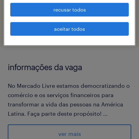
recusar todos
código da vaga
eTalent_JP-182621
aceitar todos
informações da vaga
No Mercado Livre estamos democratizando o
comércio e os serviços financeiros para
transformar a vida das pessoas na América
Latina. Faça parte deste propósito!
...
No Mercado Envios administramos o estoque
de nossos vendedores e entregamos os
ver mais